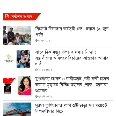
সর্বশেষ সংবাদ
সিলেটে টিকাদান কর্মসূচী শুরু : চলবে ১০ জুন
পর্যন্ত
৪ জুন ২০২২
সাংবাদিক মঞ্জুর উপর হামলার নিন্দা :
সন্ত্রাসীদের অবিলম্বে বিচারের আওতায় আনার
দাবী
২৭ মে ২০২২
যুক্তরাজ্য জাসদ ও নারীজোট নেত্রী রুবী হকের
অকাল মৃত্যুতে বিভিন্ন মহলের শোক : জানাযা
শুক্রবার
২৬ মে ২০২২
সুরমা-কুশিয়ারার পানি ৩টি ছাড়া সব পয়েন্টে
বিপদসীমার নিচে