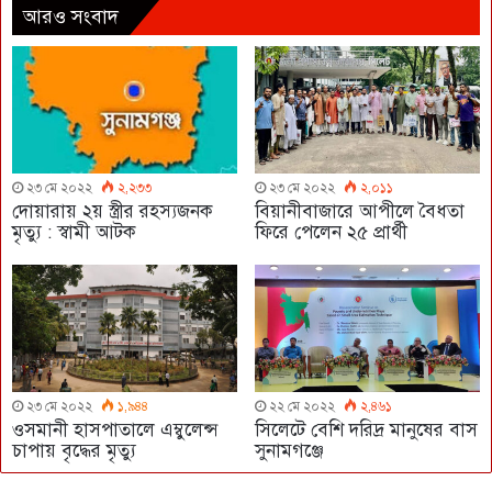
আরও সংবাদ
২৩ মে ২০২২
২,২৩৩
২৩ মে ২০২২
২,০১১
দোয়ারায় ২য় স্ত্রীর রহস্যজনক
বিয়ানীবাজারে আপীলে বৈধতা
মৃত্যু : স্বামী আটক
ফিরে পেলেন ২৫ প্রার্থী
২৩ মে ২০২২
১,৯৪৪
২২ মে ২০২২
২,৪৬১
ওসমানী হাসপাতালে এম্বুলেন্স
সিলেটে বেশি দরিদ্র মানুষের বাস
চাপায় বৃদ্ধের মৃত্যু
সুনামগঞ্জে