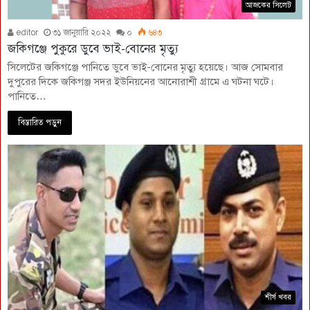
আজকের সিলেট
editor
৩১ জানুয়ারি ২০২২
০
৬৪৩
জকিগঞ্জে পুকুরে ডুবে ভাই-বোনের মৃত্যু
সিলেটের জকিগঞ্জে পানিতে ডুবে ভাই-বোনের মৃত্যু হয়েছে। আজ সোমবার
দুপুরের দিকে জকিগঞ্জ সদর ইউনিয়নের আনোরাশী গ্রামে এ ঘটনা ঘটে।
পানিতে…
বিস্তারিত পড়ুন
শীর্ষ খবর