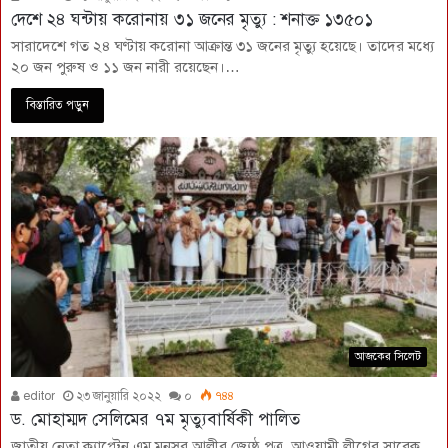
দেশে ২৪ ঘন্টায় করোনায় ৩১ জনের মৃত্যু : শনাক্ত ১৩৫০১
সারাদেশে গত ২৪ ঘণ্টায় করোনা আক্রান্ত ৩১ জনের মৃত্যু হয়েছে। তাদের মধ্যে
২০ জন পুরুষ ও ১১ জন নারী রয়েছেন।…
বিস্তারিত পড়ুন
আজকের সিলেট
editor
২৩ জানুয়ারি ২০২২
০
৭৪৪
ড. মোহাম্মদ সেলিমের ৭ম মৃত্যুবার্ষিকী পালিত
জাতীয় নেতা ক্যাপ্টেন এম মনসুর আলীর জ্যেষ্ঠ পুত্র, আওয়ামী লীগের সাবেক