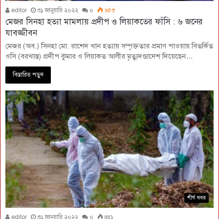
editor
৩১ জানুয়ারি ২০২২
০
৯৫৩
মেজর সিনহা হত্যা মামলায় প্রদীপ ও লিয়াকতের ফাঁসি : ৬ জনের
যাবজ্জীবন
মেজর (অব.) সিনহা মো. রাশেদ খান হত্যায় সম্পৃক্ততার প্রমাণ পাওয়ায় বিতর্কিত
ওসি (বরখাস্ত) প্রদীপ কুমার ও লিয়াকত আলীর মৃত্যুদণ্ডাদেশ দিয়েছেন…
বিস্তারিত পড়ুন
শীর্ষ খবর
editor
৩১ জানুয়ারি ২০২২
০
৪৪১