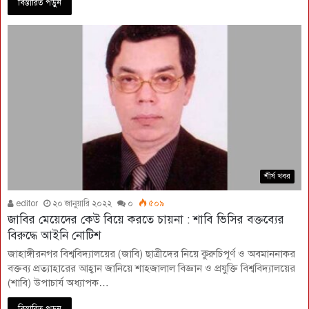
বিস্তারিত পড়ুন
শীর্ষ খবর
editor
২০ জানুয়ারি ২০২২
০
৫০৯
জাবির মেয়েদের কেউ বিয়ে করতে চায়না : শাবি ভিসির বক্তব্যের
বিরুদ্ধে আইনি নোটিশ
জাহাঙ্গীরনগর বিশ্ববিদ্যালয়ের (জাবি) ছাত্রীদের নিয়ে কুরুচিপূর্ণ ও অবমাননাকর
বক্তব্য প্রত্যাহারের আহ্বান জানিয়ে শাহজালাল বিজ্ঞান ও প্রযুক্তি বিশ্ববিদ্যালয়ের
(শাবি) উপাচার্য অধ্যাপক…