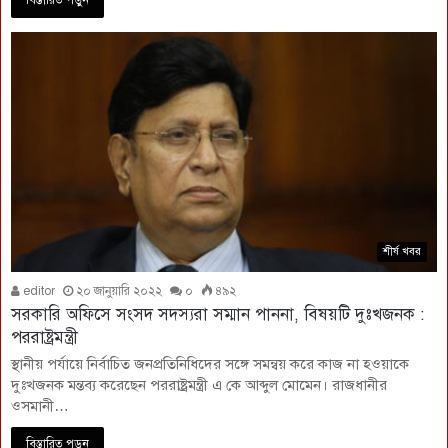
বিস্তারিত পড়ুন
শীর্ষ খবর
editor
২০ জানুয়ারি ২০২২
০
৪৯২
সরকারি অফিসে সংসদ সদস্যরা সম্মান পাননা, বিষয়টি দুঃখজনক :
পররাষ্ট্রমন্ত্রী
স্থানীয় পর্যায়ে নির্বাচিত জনপ্রতিনিধিদের সঙ্গে সমন্বয় করে কাজ না হওয়াকে
দুঃখজনক মন্তব্য করেছেন পররাষ্ট্রমন্ত্রী এ কে আব্দুল মোমেন। রাজধানীর
ওসমানী…
বিস্তারিত পড়ুন