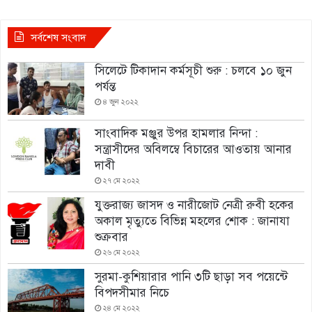
সর্বশেষ সংবাদ
সিলেটে টিকাদান কর্মসূচী শুরু : চলবে ১০ জুন
পর্যন্ত
৪ জুন ২০২২
সাংবাদিক মঞ্জুর উপর হামলার নিন্দা :
সন্ত্রাসীদের অবিলম্বে বিচারের আওতায় আনার
দাবী
২৭ মে ২০২২
যুক্তরাজ্য জাসদ ও নারীজোট নেত্রী রুবী হকের
অকাল মৃত্যুতে বিভিন্ন মহলের শোক : জানাযা
শুক্রবার
২৬ মে ২০২২
সুরমা-কুশিয়ারার পানি ৩টি ছাড়া সব পয়েন্টে
বিপদসীমার নিচে
২৪ মে ২০২২