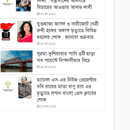
নিন্দা : সন্ত্রাসীদের অবিলম্বে
বিচারের আওতায় আনার দাবী
২৭ মে ২০২২
যুক্তরাজ্য জাসদ ও নারীজোট নেত্রী
রুবী হকের অকাল মৃত্যুতে বিভিন্ন
মহলের শোক : জানাযা শুক্রবার
২৬ মে ২০২২
সুরমা-কুশিয়ারার পানি ৩টি ছাড়া
সব পয়েন্টে বিপদসীমার নিচে
২৪ মে ২০২২
চ্যানেল এস-এর নিউজ প্রেজেন্টার
ববি রায়ের মাতা রাণু রায় এর
মৃত্যুতে লন্ডন বাংলা প্রেস ক্লাবের
শোক
২৩ মে ২০২২