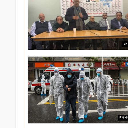
প্র
শীর্ষ খ