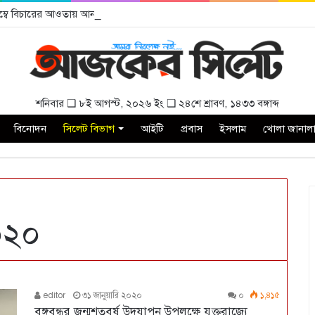
বিলম্বে বিচারের আওতায় আনার দাবী
শনিবার ❑ ৮ই আগস্ট, ২০২৬ ইং ❑ ২৪শে শ্রাবণ, ১৪৩৩ বঙ্গাব্দ
বিনোদন
সিলেট বিভাগ
আইটি
প্রবাস
ইসলাম
খোলা জানাল
০২০
editor
৩১ জানুয়ারি ২০২০
০
১,৪১৫
বঙ্গবন্ধুর জন্মশতবর্ষ উদযাপন উপলক্ষে যুক্তরাজ্যে