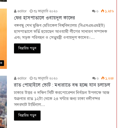
editor
৩১ জানুয়ারি ২০২০
০
১,২৫৬
ফের হাসপাতালে ওবায়দুল কাদের
বঙ্গবন্ধু শেখ মুজিব মেডিকেল বিশ্ববিদ্যালয় (বিএসএমএমইউ)
হাসপাতালে ভর্তি হয়েছেন আওয়ামী লীগের সাধারণ সম্পাদক
এবং সড়ক পরিবহন ও সেতুমন্ত্রী ওবায়দুল কাদের।…
বিস্তারিত পড়ুন
বর
editor
৩১ জানুয়ারি ২০২০
০
১,২২৪
রাত পোহাইলে ভোট : মধ্যরাতে বন্ধ হচ্ছে যান চলাচল
ঢাকার উত্তর ও দক্ষিণ সিটি করপোরেশন নির্বাচন উপলক্ষে আজ
শুক্রবার রাত ১২টা থেকে ২৪ ঘণ্টার জন্য ঢাকা নদীবন্দর
সদরঘাট টার্মিনাল…
বিস্তারিত পড়ুন