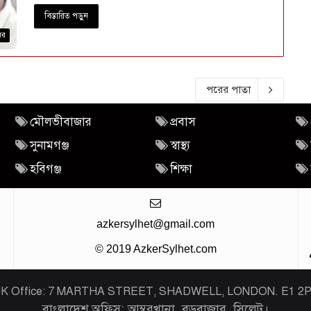
বিস্তারিত পড়ুন
বর
পরের পাতা
মৌলভীবাজার
প্রবাস
সুনামগঞ্জ
স্বাস্থ্য
হবিগঞ্জ
শিক্ষা
azkersylhet@gmail.com
© 2019 AzkerSylhet.com
K Office: 7 MARTHA STREET, SHADWELL, LONDON. E1 2
বাংলাদেশ অফিস: আম্বরখানা, বড়বাজার, সিলেট।