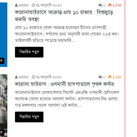
editor
৩১ জানুয়ারি ২০২০
০
২,৫৯৪
করোনাভাইরাসে আক্রান্ত প্রায় ১০ হাজার : বিশ্বজুড়ে
জরুরি অবস্থা
প্রায় ১০ হাজারে লোক আক্রান্ত হয়েছেন চীনের প্রাণঘাতী
করোনাভাইরাসে। সর্বশেষ তথ্য অনুযায়ী মারা গেছেন ২১৩ জন।
ভাইরাসটি ছড়িয়ে পড়েছে মহামারি…
বিস্তারিত পড়ুন
িক
editor
৩১ জানুয়ারি ২০২০
০
১,২২৫
করোনা ভাইরাস : ওসমানী হাসপাতালে পৃথক কর্নার
করোনাভাইরাস মোকাবেলায় সিলেট এমএজি ওসমানী মেডিকেল
কলেজে খোলা হয়েছে আলাদা কর্নার। হাসপাতালের নিচ তলায়
গত মঙ্গলবার থেকে আলাদা এই কর্নার…
বিস্তারিত পড়ুন
েট