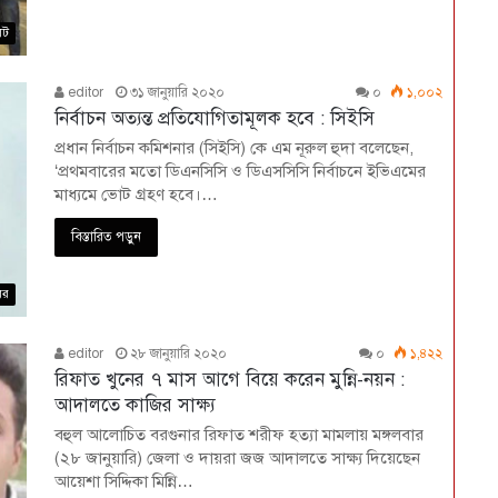
েট
editor
৩১ জানুয়ারি ২০২০
০
১,০০২
নির্বাচন অত্যন্ত প্রতিযোগিতামূলক হবে : সিইসি
প্রধান নির্বাচন কমিশনার (সিইসি) কে এম নূরুল হুদা বলেছেন,
‘প্রথমবারের মতো ডিএনসিসি ও ডিএসসিসি নির্বাচনে ইভিএমের
মাধ্যমে ভোট গ্রহণ হবে।…
বিস্তারিত পড়ুন
বর
editor
২৮ জানুয়ারি ২০২০
০
১,৪২২
রিফাত খুনের ৭ মাস আগে বিয়ে করেন মুন্নি-নয়ন :
আদালতে কাজির সাক্ষ্য
বহুল আলোচিত বরগুনার রিফাত শরীফ হত্যা মামলায় মঙ্গলবার
(২৮ জানুয়ারি) জেলা ও দায়রা জজ আদালতে সাক্ষ্য দিয়েছেন
আয়েশা সিদ্দিকা মিন্নি…