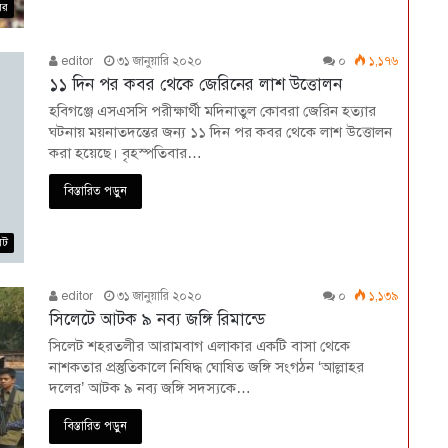
বর
editor
৩১ জানুয়ারি ২০২০
০
১,১৭৬
১১ দিন পর কবর থেকে জেরিনের লাশ উত্তোলন
হবিগঞ্জে এসএসসি পরীক্ষার্থী মদিনাতুল কোবরা জেরিন হত্যার
ঘটনায় ময়নাতদন্তের জন্য ১১ দিন পর কবর থেকে লাশ উত্তোলন
করা হয়েছে। বৃহস্পতিবার…
বিস্তারিত পড়ুন
েট
editor
৩১ জানুয়ারি ২০২০
০
১,১৩৯
সিলেটে আটক ৯ নব্য জঙ্গি রিমান্ডে
সিলেট শহরতলীর আরামবাগ এলাকার একটি বাসা থেকে
নাশকতার প্রস্তুতিকালে নিষিদ্ধ ঘোষিত জঙ্গি সংগঠন ‘আল্লাহর
দলের’ আটক ৯ নব্য জঙ্গি সদস্যকে…
বিস্তারিত পড়ুন