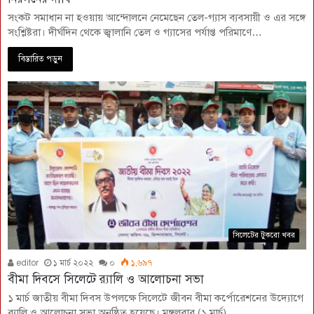
সংকট সমাধান না হওয়ায় আন্দোলনে নেমেছেন তেল-গ্যাস ব্যবসায়ী ও এর সঙ্গে
সংশ্লিষ্টরা। দীর্ঘদিন থেকে জ্বালানি তেল ও গ্যাসের পর্যাপ্ত পরিমাণে…
বিস্তারিত পড়ুন
সিলেটের টুকরো খবর
editor
১ মার্চ ২০২২
০
১,৬৯৭
বীমা দিবসে সিলেটে র‍্যালি ও আলোচনা সভা
১ মার্চ জাতীয় বীমা দিবস উপলক্ষে সিলেটে জীবন বীমা কর্পোরেশনের উদ্যোগে
র‌্যালি ও আলোচনা সভা অনুষ্ঠিত হয়েছে। মঙ্গলবার (১ মার্চ)…