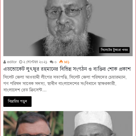
সিলেটের টুকরো খবর
editor
২ সেপ্টেম্বর ২০২১
০
৯৪১
এডভোকেট লুৎফুর রহমানের বিভিন্ন সংগঠন ও ব্যক্তির শোক প্রকাশ
সিলেট জেলা আওয়ামী লীগের সভাপতি, সিলেট জেলা পরিষদের চেয়ারম্যান,
গণ পরিষদ সাবেক সদস্য, স্বাধীন বাংলাদেশের সংবিধানে স্বাক্ষরকারী,
বাংলাদেশ রেড ক্রিসেন্ট…
বিস্তারিত পড়ুন