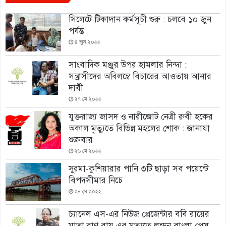
সিলেটে টিকাদান কর্মসূচী শুরু : চলবে ১০ জুন
পর্যন্ত
৪ জুন ২০২২
সাংবাদিক মঞ্জুর উপর হামলার নিন্দা :
সন্ত্রাসীদের অবিলম্বে বিচারের আওতায় আনার
দাবী
২৭ মে ২০২২
যুক্তরাজ্য জাসদ ও নারীজোট নেত্রী রুবী হকের
অকাল মৃত্যুতে বিভিন্ন মহলের শোক : জানাযা
শুক্রবার
২৬ মে ২০২২
সুরমা-কুশিয়ারার পানি ৩টি ছাড়া সব পয়েন্টে
বিপদসীমার নিচে
২৪ মে ২০২২
চ্যানেল এস-এর নিউজ প্রেজেন্টার ববি রায়ের
মাতা রাণু রায় এর মৃত্যুতে লন্ডন বাংলা প্রেস