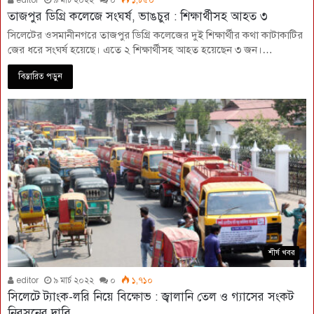
তাজপুর ডিগ্রি কলেজে সংঘর্ষ, ভাঙচুর : শিক্ষার্থীসহ আহত ৩
সিলেটের ওসমানীনগরে তাজপুর ডিগ্রি কলেজের দুই শিক্ষার্থীর কথা কাটাকাটির
জের ধরে সংঘর্ষ হয়েছে। এতে ২ শিক্ষার্থীসহ আহত হয়েছেন ৩ জন।…
বিস্তারিত পড়ুন
শীর্ষ খবর
editor
৯ মার্চ ২০২২
০
১,৭১০
সিলেটে ট্যাংক-লরি নিয়ে বিক্ষোভ : জ্বালানি তেল ও গ্যাসের সংকট
নিরসনের দাবি