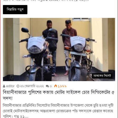
বিস্তারিত পড়ুন
আজকের সিলেট
editor
২৬ ফেব্রুয়ারি ২০২২
০
১,৮৮৯
বিয়ানীবাজারে পুলিশের কব্জায় মোটর সাইকেল চোর সিন্ডিকেটের ৫
সদস্য
বিয়ানীবাজার প্রতিনিধিঃ সিলেটের বিয়ানীবাজার উপজেলা থেকে চুরি হওয়া দুটি
চোরাই মোটরসাইকেলসহ আন্তঃজেলা চোরচক্রের পাঁচ সদস্যকে গ্রেপ্তার করেছে
পুলিশ। গত ২১…