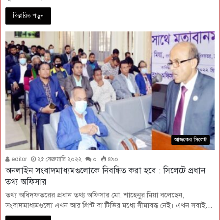
বিস্তারিত পড়ুন
আজকের সিলেট
editor
২৫ ফেব্রুয়ারি ২০২২
০
৪৯০
অনলাইন সংবাদমাধ্যমগুলোকে নিবন্ধিত করা হবে : সিলেটে প্রধান
তথ্য অফিসার
তথ্য অধিদফতরের প্রধান তথ্য অফিসার মো. শাহেনুর মিয়া বলেছেন,
সংবাদমাধ্যমগুলো এখন আর প্রিন্ট বা টিভির মধ্যে সীমাবদ্ধ নেই। এখন সবাই…