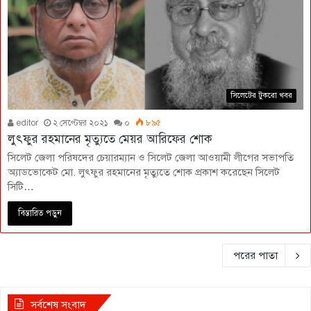
সিলেটের টুকরো খবর
editor
২ সেপ্টেম্বর ২০২১
০
৮৯৫
লুৎফুর রহমানের মৃত্যুতে মেয়র আরিফের শোক
সিলেট জেলা পরিষদের চেয়ারম্যান ও সিলেট জেলা আওয়ামী লীগের সভাপতি
অ্যাডভোকেট মো. লুৎফুর রহমানের মৃত্যুতে শোক প্রকাশ করেছেন সিলেট
সিটি…
বিস্তারিত পড়ুন
পরের পাতা
সর্বশেষ সংবাদ