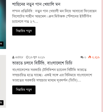
শাহিনের নতুন গান খেয়ালি মন
লন্ডন প্রতিনিধি : নতুন গান খেয়ালী মন নিয়ে আবারো ফিরেছেন
সিলেটের শাহীন আহমেদ। ধ্রুব মিউজক স্টেশনের ইউটিউব
চ্যানেলে গত ২৭…
বিস্তারিত পড়ুন
দন
editor
১৯ জুন ২০১৯
০
২,২১৯
ভারতে চলবে বিটিভি, বাংলাদেশে ডিডি
বাংলাদেশের সরকারি টেলিভিশন চ্যানেল বিটিভি ভারতে
সম্প্রচারিত হতে যাচ্ছে। একই সঙ্গে এর বিনিময়ে বাংলাদেশে
ভারতের সরকারি সম্প্রচার মাধ্যম দূরদর্শন (ডিডি)…
বিস্তারিত পড়ুন
ীয়