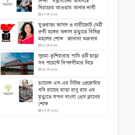
নিন্দা : সন্ত্রাসীদের অবিলম্বে
বিচারের আওতায় আনার দাবী
২৭ মে ২০২২
যুক্তরাজ্য জাসদ ও নারীজোট নেত্রী
রুবী হকের অকাল মৃত্যুতে বিভিন্ন
মহলের শোক : জানাযা শুক্রবার
২৬ মে ২০২২
সুরমা-কুশিয়ারার পানি ৩টি ছাড়া
সব পয়েন্টে বিপদসীমার নিচে
২৪ মে ২০২২
চ্যানেল এস-এর নিউজ প্রেজেন্টার
ববি রায়ের মাতা রাণু রায় এর
মৃত্যুতে লন্ডন বাংলা প্রেস ক্লাবের
শোক
২৩ মে ২০২২