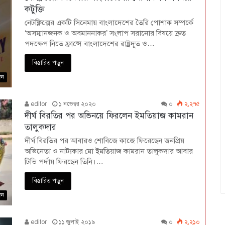
কটুক্তি
নেটফ্লিক্সের একটি সিনেমায় বাংলাদেশের তৈরি পোশাক সম্পর্কে
‘অসম্মানজনক ও অবমাননাকর’ সংলাপ সরানোর বিষয়ে দ্রুত
পদক্ষেপ নিতে ফ্রান্সে বাংলাদেশের রাষ্ট্রদূত ও…
বিস্তারিত পড়ুন
দন
editor
১ নভেম্বর ২০২০
০
২,২৭৫
দীর্ঘ বিরতির পর অভিনয়ে ফিরলেন ইমতিয়াজ কামরান
তালুকদার
দীর্ঘ বিরতির পর আবারও শোবিজে কাজে ফিরেছেন জনপ্রিয়
অভিনেতা ও নাট্যকার মো ইমতিয়াজ কামরান তালুকদার আবার
টিভি পর্দায় ফিরছেন তিনি।…
বিস্তারিত পড়ুন
দন
editor
১১ জুলাই ২০১৯
০
২,২১০