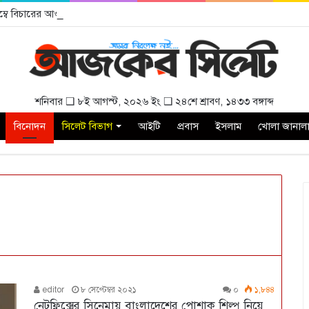
বিলম্বে বিচারের আওতায় আনার দাবী
শনিবার ❑ ৮ই আগস্ট, ২০২৬ ইং ❑ ২৪শে শ্রাবণ, ১৪৩৩ বঙ্গাব্দ
বিনোদন
সিলেট বিভাগ
আইটি
প্রবাস
ইসলাম
খোলা জানাল
editor
৮ সেপ্টেম্বর ২০২১
০
১,৮৪৪
নেটফ্লিক্সের সিনেমায় বাংলাদেশের পোশাক শিল্প নিয়ে