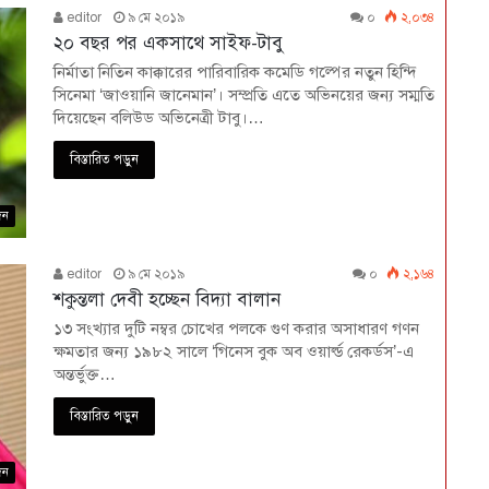
editor
৯ মে ২০১৯
০
২,০৩৪
২০ বছর পর একসাথে সাইফ-টাবু
নির্মাতা নিতিন কাক্কারের পারিবারিক কমেডি গল্পের নতুন হিন্দি
সিনেমা ‘জাওয়ানি জানেমান’। সম্প্রতি এতে অভিনয়ের জন্য সম্মতি
দিয়েছেন বলিউড অভিনেত্রী টাবু।…
বিস্তারিত পড়ুন
দন
editor
৯ মে ২০১৯
০
২,১৬৪
শকুন্তলা দেবী হচ্ছেন বিদ্যা বালান
১৩ সংখ্যার দুটি নম্বর চোখের পলকে গুণ করার অসাধারণ গণন
ক্ষমতার জন্য ১৯৮২ সালে ‘গিনেস বুক অব ওয়ার্ল্ড রেকর্ডস’-এ
অন্তর্ভুক্ত…
বিস্তারিত পড়ুন
দন