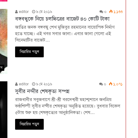
editor
৯ মে ২০১৯
০
১,১৩৩
বঙ্গবন্ধুকে নিয়ে চলচ্চিত্রের বাজেট ৪০ কোটি টাকা
জাতির জনক বঙ্গবন্ধু শেখ মুজিবুর রহমানের বায়োপিক নির্মাণ
হতে যাচ্ছে। এই খবর সবার জানা। এবার জানা গেলো এই
সিনেমাটির বাজেট…
বিস্তারিত পড়ুন
বাস
editor
৯ মে ২০১৯
০
১,০৭১
সুবীর নন্দীর শেষকৃত্য সম্পন্ন
রাজধানীর সবুজবাগে শ্রী-শ্রী বরদেশ্বরী মহাশ্মশানে জনপ্রিয়
কণ্ঠশিল্পী সুবীর নন্দীর শেষকৃত্য অনুষ্ঠিত হয়েছে। বুধবার বিকেল
৫টায় শুরু হয় শেষকৃত্যের আনুষ্ঠানিকতা। শেষ…
বিস্তারিত পড়ুন