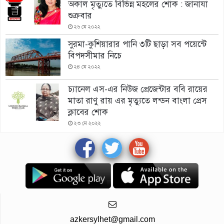
অকাল মৃত্যুতে বিভিন্ন মহলের শোক : জানাযা
শুক্রবার
২৬ মে ২০২২
সুরমা-কুশিয়ারার পানি ৩টি ছাড়া সব পয়েন্টে
বিপদসীমার নিচে
২৪ মে ২০২২
চ্যানেল এস-এর নিউজ প্রেজেন্টার ববি রায়ের
মাতা রাণু রায় এর মৃত্যুতে লন্ডন বাংলা প্রেস
ক্লাবের শোক
২৩ মে ২০২২
azkersylhet@gmail.com