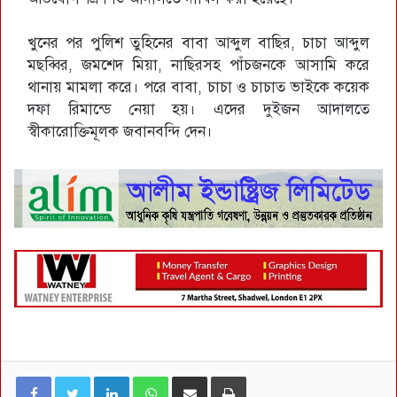
খুনের পর পুলিশ তুহিনের বাবা আব্দুল বাছির, চাচা আব্দুল
মছব্বির, জমশেদ মিয়া, নাছিরসহ পাঁচজনকে আসামি করে
থানায় মামলা করে। পরে বাবা, চাচা ও চাচাত ভাইকে কয়েক
দফা রিমান্ডে নেয়া হয়। এদের দুইজন আদালতে
স্বীকারোক্তিমূলক জবানবন্দি দেন।
LinkedIn
WhatsApp
ই-মেইলে শেয়ার করুন
প্রিন্ট