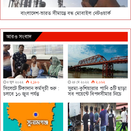
বাংলাদেশ-ভারত সীমান্তে বন্ধ মোবাইল নেটওয়ার্ক
আরও সংবাদ
৪ জুন ২০২২
২,১৮০
২৪ মে ২০২২
২,০৬২
সিলেটে টিকাদান কর্মসূচী শুরু :
সুরমা-কুশিয়ারার পানি ৩টি ছাড়া
চলবে ১০ জুন পর্যন্ত
সব পয়েন্টে বিপদসীমার নিচে