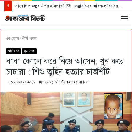
সাংবাদিক মঞ্জুর উপর হামলার নিন্দা : সন্ত্রাসীদের অবিলম্বে বিচারের আওতায় আনার দাবী
হোম
/
শীর্ষ খবর
শীর্ষ খবর
সুনামগঞ্জ
বাবা কোলে করে নিয়ে আসেন, খুন করে
চাচারা : শিশু তুহিন হত্যার চার্জশীট
৩০ ডিসেম্বর ২০১৯
পড়তে ১ মিনিটের কম সময় লাগবে