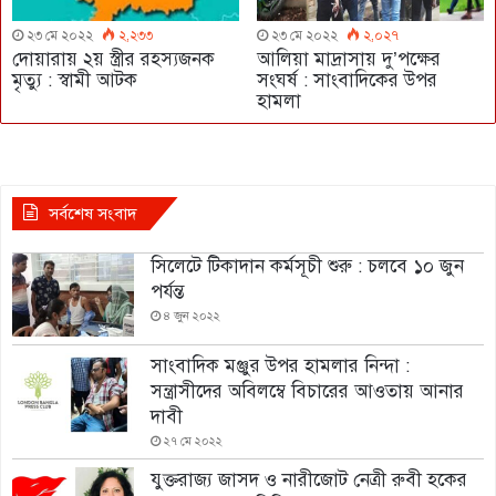
২৩ মে ২০২২
২,২৩৩
২৩ মে ২০২২
২,০২৭
দোয়ারায় ২য় স্ত্রীর রহস্যজনক
আলিয়া মাদ্রাসায় দু’পক্ষের
মৃত্যু : স্বামী আটক
সংঘর্ষ : সাংবাদিকের উপর
হামলা
সর্বশেষ সংবাদ
সিলেটে টিকাদান কর্মসূচী শুরু : চলবে ১০ জুন
পর্যন্ত
৪ জুন ২০২২
সাংবাদিক মঞ্জুর উপর হামলার নিন্দা :
সন্ত্রাসীদের অবিলম্বে বিচারের আওতায় আনার
দাবী
২৭ মে ২০২২
যুক্তরাজ্য জাসদ ও নারীজোট নেত্রী রুবী হকের