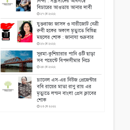
নিন্দা : সন্ত্রাসীদের অবিলম্বে
বিচারের আওতায় আনার দাবী
২৭ মে ২০২২
যুক্তরাজ্য জাসদ ও নারীজোট নেত্রী
রুবী হকের অকাল মৃত্যুতে বিভিন্ন
মহলের শোক : জানাযা শুক্রবার
২৬ মে ২০২২
সুরমা-কুশিয়ারার পানি ৩টি ছাড়া
সব পয়েন্টে বিপদসীমার নিচে
২৪ মে ২০২২
চ্যানেল এস-এর নিউজ প্রেজেন্টার
ববি রায়ের মাতা রাণু রায় এর
মৃত্যুতে লন্ডন বাংলা প্রেস ক্লাবের
শোক
২৩ মে ২০২২