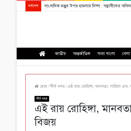
সাংবাদিক মঞ্জুর উপর হামলার নিন্দা : সন্ত্রাসীদের অ
সর্বশেষ
প্রচ্ছদ
জাতীয়
আন্তর্জাতিক
সারা বাংলা
খেলা
হোম
/
শীর্ষ খবর
/
এই রায় রোহিঙ্গা, মানবতা, গাম্বিয়া এব
শীর্ষ খবর
এই রায় রোহিঙ্গা, মানবতা
বিজয়