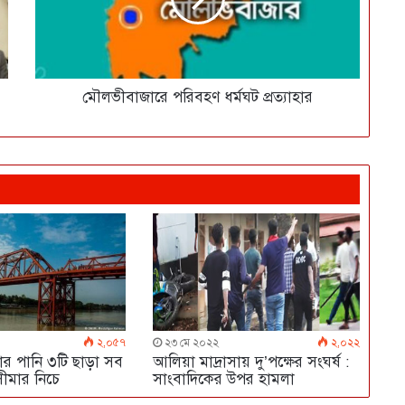
মৌলভীবাজারে পরিবহণ ধর্মঘট প্রত্যাহার
২,০৫৭
২৩ মে ২০২২
২,০২২
রার পানি ৩টি ছাড়া সব
আলিয়া মাদ্রাসায় দু’পক্ষের সংঘর্ষ :
সীমার নিচে
সাংবাদিকের উপর হামলা