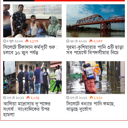
৪ জুন ২০২২
২,১৭৩
২৪ মে ২০২২
২,০৫৫
সিলেটে টিকাদান কর্মসূচী শুরু :
সুরমা-কুশিয়ারার পানি ৩টি ছাড়া
চলবে ১০ জুন পর্যন্ত
সব পয়েন্টে বিপদসীমার নিচে
২৩ মে ২০২২
২,০২১
২৩ মে ২০২২
১,৯২৯
আলিয়া মাদ্রাসায় দু’পক্ষের
সিলেটে বন্যার পানি কমছে,
সংঘর্ষ : সাংবাদিকের উপর
বাড়ছে দুর্ভোগ
হামলা