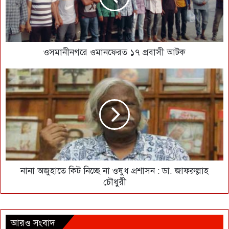
ওসমানীনগরে ওমানফেরত ১৭ প্রবাসী আটক
নানা অজুহাতে কিট নিচ্ছে না ওষুধ প্রশাসন : ডা. জাফরুল্লাহ
চৌধুরী
আরও সংবাদ