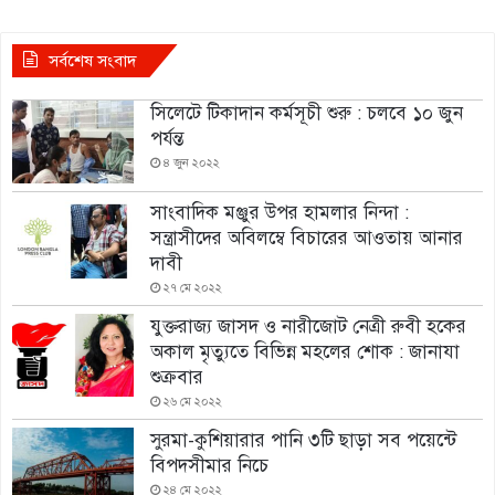
সর্বশেষ সংবাদ
সিলেটে টিকাদান কর্মসূচী শুরু : চলবে ১০ জুন
পর্যন্ত
৪ জুন ২০২২
সাংবাদিক মঞ্জুর উপর হামলার নিন্দা :
সন্ত্রাসীদের অবিলম্বে বিচারের আওতায় আনার
দাবী
২৭ মে ২০২২
যুক্তরাজ্য জাসদ ও নারীজোট নেত্রী রুবী হকের
অকাল মৃত্যুতে বিভিন্ন মহলের শোক : জানাযা
শুক্রবার
২৬ মে ২০২২
সুরমা-কুশিয়ারার পানি ৩টি ছাড়া সব পয়েন্টে
বিপদসীমার নিচে
২৪ মে ২০২২