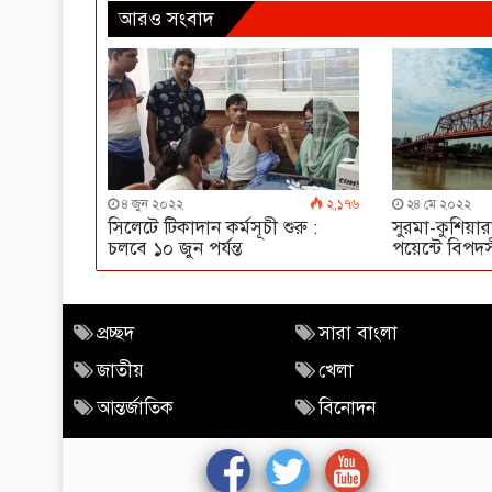
আরও সংবাদ
৪ জুন ২০২২
২,১৭৬
২৪ মে ২০২২
সিলেটে টিকাদান কর্মসূচী শুরু :
সুরমা-কুশিয়া
চলবে ১০ জুন পর্যন্ত
পয়েন্টে বিপদ
প্রচ্ছদ
সারা বাংলা
জাতীয়
খেলা
আন্তর্জাতিক
বিনোদন