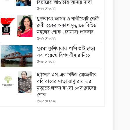
বিচারের আওতায় আনার দাবী
২৭ মে ২০২২
যুক্তরাজ্য জাসদ ও নারীজোট নেত্রী
রুবী হকের অকাল মৃত্যুতে বিভিন্ন
মহলের শোক : জানাযা শুক্রবার
২৬ মে ২০২২
সুরমা-কুশিয়ারার পানি ৩টি ছাড়া
সব পয়েন্টে বিপদসীমার নিচে
২৪ মে ২০২২
চ্যানেল এস-এর নিউজ প্রেজেন্টার
ববি রায়ের মাতা রাণু রায় এর
মৃত্যুতে লন্ডন বাংলা প্রেস ক্লাবের
শোক
২৩ মে ২০২২