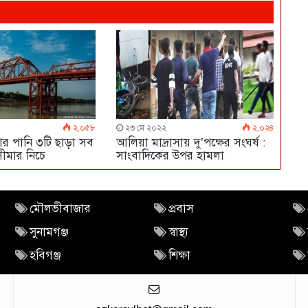
২,০৫৮
২৩ মে ২০২২
২,০২৪
রার পানি ৩টি ছাড়া সব
আলিয়া মাদ্রাসায় দু’পক্ষের সংঘর্ষ :
সীমার নিচে
সাংবাদিকের উপর হামলা
মৌলভীবাজার
প্রবাস
সুনামগঞ্জ
স্বাস্থ্য
হবিগঞ্জ
শিক্ষা