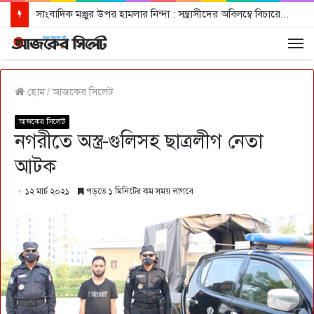
সাংবাদিক মঞ্জুর উপর হামলার নিন্দা : সন্ত্রাসীদের অবিলম্বে বিচারের আওতায় আনার দাবী
হোম
/
আজকের সিলেট
আজকের সিলেট
নগরীতে অস্ত্র-গুলিসহ ছাত্রলীগ নেতা
আটক
১২ মার্চ ২০২১
পড়তে ১ মিনিটের কম সময় লাগবে