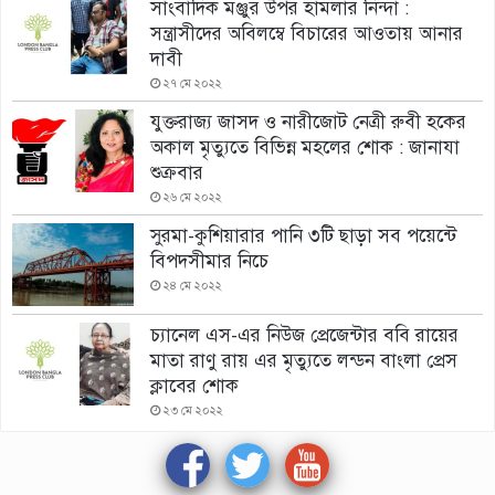
সাংবাদিক মঞ্জুর উপর হামলার নিন্দা :
সন্ত্রাসীদের অবিলম্বে বিচারের আওতায় আনার
দাবী
২৭ মে ২০২২
যুক্তরাজ্য জাসদ ও নারীজোট নেত্রী রুবী হকের
অকাল মৃত্যুতে বিভিন্ন মহলের শোক : জানাযা
শুক্রবার
২৬ মে ২০২২
সুরমা-কুশিয়ারার পানি ৩টি ছাড়া সব পয়েন্টে
বিপদসীমার নিচে
২৪ মে ২০২২
চ্যানেল এস-এর নিউজ প্রেজেন্টার ববি রায়ের
মাতা রাণু রায় এর মৃত্যুতে লন্ডন বাংলা প্রেস
ক্লাবের শোক
২৩ মে ২০২২