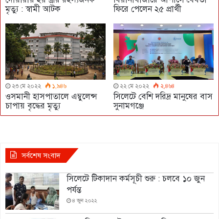
মৃত্যু : স্বামী আটক
ফিরে পেলেন ২৫ প্রার্থী
২৩ মে ২০২২
১,৯৪৬
২২ মে ২০২২
২,৪৬৪
ওসমানী হাসপাতালে এম্বুলেন্স
সিলেটে বেশি দরিদ্র মানুষের বাস
চাপায় বৃদ্ধের মৃত্যু
সুনামগঞ্জে
সর্বশেষ সংবাদ
সিলেটে টিকাদান কর্মসূচী শুরু : চলবে ১০ জুন
পর্যন্ত
৪ জুন ২০২২