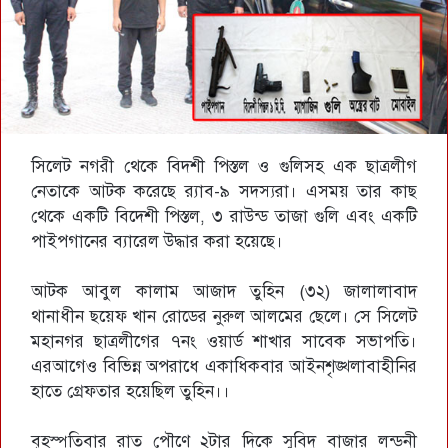
সিলেট নগরী থেকে বিদশী পিস্তল ও গুলিসহ এক ছাত্রলীগ
নেতাকে আটক করেছে র‌্যাব-৯ সদস্যরা। এসময় তার কাছ
থেকে একটি বিদেশী পিস্তল, ৩ রাউন্ড তাজা গুলি এবং একটি
পাইপগানের ব্যারেল উদ্ধার করা হয়েছে।
আটক আবুল কালাম আজাদ তুহিন (৩২) জালালাবাদ
থানাধীন ছয়েফ খান রোডের নুরুল আলমের ছেলে। সে সিলেট
মহানগর ছাত্রলীগের ৭নং ওয়ার্ড শাখার সাবেক সভাপতি।
এরআগেও বিভিন্ন অপরাধে একাধিকবার আইনশৃঙ্খলাবাহীনির
হাতে গ্রেফতার হয়েছিল তুহিন।।
বৃহস্পতিবার রাত পৌণে ২টার দিকে সুবিদ বাজার লন্ডনী