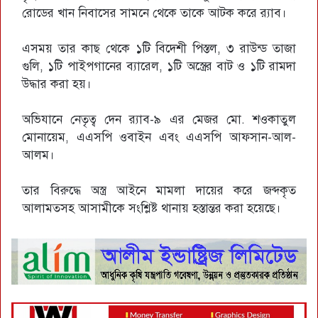
রোডের খান নিবাসের সামনে থেকে তাকে আটক করে র‌্যাব।
এসময় তার কাছ থেকে ১টি বিদেশী পিস্তল, ৩ রাউন্ড তাজা
গুলি, ১টি পাইপগানের ব্যারেল, ১টি অস্ত্রের বাট ও ১টি রামদা
উদ্ধার করা হয়।
অভিযানে নেতৃত্ব দেন র‌্যাব-৯ এর মেজর মো. শওকাতুল
মোনায়েম, এএসপি ওবাইন এবং এএসপি আফসান-আল-
আলম।
তার বিরুদ্ধে অস্ত্র আইনে মামলা দায়ের করে জব্দকৃত
আলামতসহ আসামীকে সংশ্লিষ্ট থানায় হস্তান্তর করা হয়েছে।