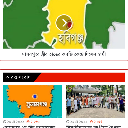
মাধবপুরে স্ত্রীর হাতের কবজি কেটে দিলেন স্বামী
আরও সংবাদ
২৩ মে ২০২২
২,২৩৬
২৩ মে ২০২২
২,০১৫
দোয়ারায় ২য় স্ত্রীর রহস্যজনক
বিয়ানীবাজারে আপীলে বৈধতা