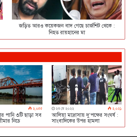
জড়িত আরও কয়েকজন বাদ গেছে চার্জশিট থেকে :
নিহত রায়হানের মা
২,০৫৫
২৩ মে ২০২২
২,০২১
রার পানি ৩টি ছাড়া সব
আলিয়া মাদ্রাসায় দু’পক্ষের সংঘর্ষ :
সীমার নিচে
সাংবাদিকের উপর হামলা