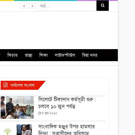
া
ফিচার
স্বাস্থ্য
শিক্ষা
লাইফস্টাইল
ভিন্ন খবর
সর্বশেষ সংবাদ
সিলেটে টিকাদান কর্মসূচী শুরু :
চলবে ১০ জুন পর্যন্ত
৪ জুন ২০২২
সাংবাদিক মঞ্জুর উপর হামলার
নিন্দা : সন্ত্রাসীদের অবিলম্বে