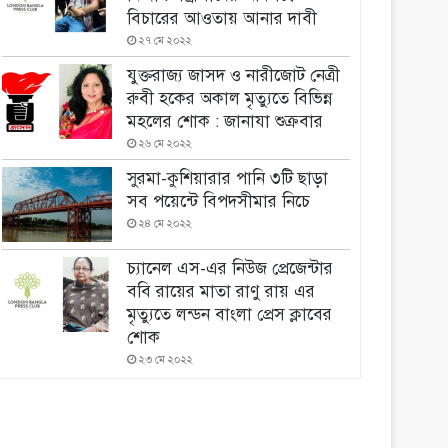
বিচারের আওতায় আনার দাবী
২৭ মে ২০২২
যুক্তরাজ্য জাসদ ও নারীজোট নেত্রী
রুবী হকের অকাল মৃত্যুতে বিভিন্ন
মহলের শোক : জানাযা শুক্রবার
২৬ মে ২০২২
সুরমা-কুশিয়ারার পানি ৩টি ছাড়া
সব পয়েন্টে বিপদসীমার নিচে
২৪ মে ২০২২
চ্যানেল এস-এর নিউজ প্রেজেন্টার
ববি রায়ের মাতা রাণু রায় এর
মৃত্যুতে লন্ডন বাংলা প্রেস ক্লাবের
শোক
২৩ মে ২০২২