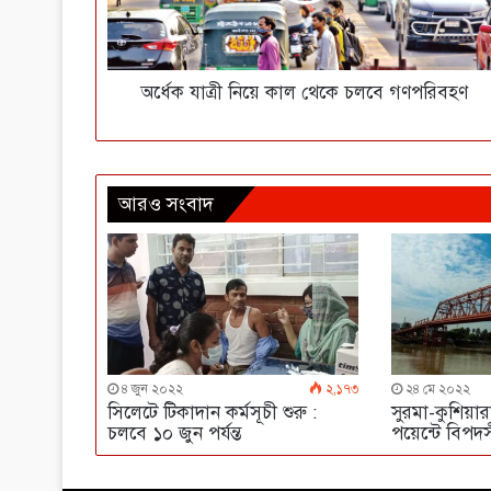
অর্ধেক যাত্রী নিয়ে কাল থেকে চলবে গণপরিবহণ
আরও সংবাদ
৪ জুন ২০২২
২,১৭৩
২৪ মে ২০২২
সিলেটে টিকাদান কর্মসূচী শুরু :
সুরমা-কুশিয়া
চলবে ১০ জুন পর্যন্ত
পয়েন্টে বিপদ