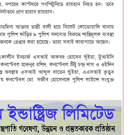
ল, নগরের কাস্টঘরে গণপিটুনিতে রায়হান নিহত হন। তবে
র্যাতনে প্রাণ হারান রায়হান।
ী তাহমিনা আক্তার তান্নী বাদী হয়ে সিলেট কোতোয়ালি থানায়
র পুলিশ ফাঁড়ির ৯ পুলিশ সদস্যের বিরুদ্ধে শাস্তিমূলক ব্যবস্থা
 ৬ জনকে গ্রেপ্তার করা হয়েছে। তারা সবাই কারাগারে আছেন।
ির তৎকালীন ইনচার্জ এসআই আকবর হোসেন ভূঁইয়া, টুআইসি
বল হারুনুর রশিদ, কনস্টেবল টিটু চন্দ্র দাস ও ওইদিন
ত অবস্থায় এসআই আব্দুল বাতেন ভুঁইয়া, এএসআই কুতুব
থায় কনস্টেবল মো. সজীব হোসেনকে পুলিশ লাইন্সে সংযুক্ত