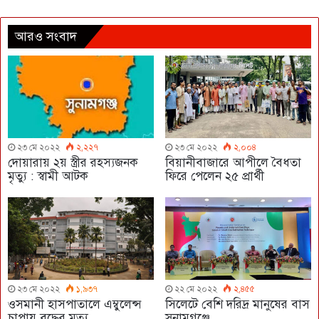
আরও সংবাদ
২৩ মে ২০২২
২,২২৭
২৩ মে ২০২২
২,০০৪
দোয়ারায় ২য় স্ত্রীর রহস্যজনক
বিয়ানীবাজারে আপীলে বৈধতা
মৃত্যু : স্বামী আটক
ফিরে পেলেন ২৫ প্রার্থী
২৩ মে ২০২২
১,৯৩৭
২২ মে ২০২২
২,৪৫৫
ওসমানী হাসপাতালে এম্বুলেন্স
সিলেটে বেশি দরিদ্র মানুষের বাস
চাপায় বৃদ্ধের মৃত্যু
সুনামগঞ্জে