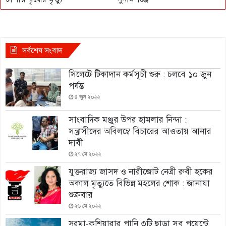
সর্বশেষ সংবাদ
সিলেটে টিকাদান কর্মসূচী শুরু : চলবে ১০ জুন
পর্যন্ত
৪ জুন ২০২২
সাংবাদিক মঞ্জুর উপর হামলার নিন্দা :
সন্ত্রাসীদের অবিলম্বে বিচারের আওতায় আনার
দাবী
২৭ মে ২০২২
যুক্তরাজ্য জাসদ ও নারীজোট নেত্রী রুবী হকের
অকাল মৃত্যুতে বিভিন্ন মহলের শোক : জানাযা
শুক্রবার
২৬ মে ২০২২
সুরমা-কুশিয়ারার পানি ৩টি ছাড়া সব পয়েন্টে