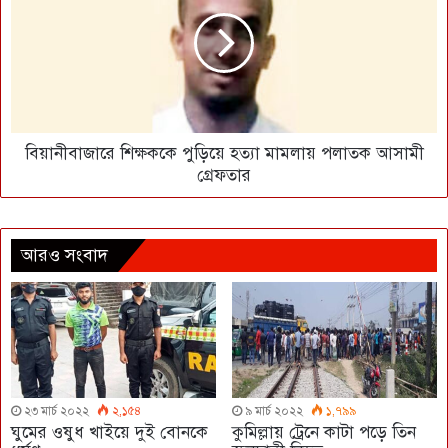
বিয়ানীবাজারে শিক্ষককে পুড়িয়ে হত্যা মামলায় পলাতক আসামী
গ্রেফতার
আরও সংবাদ
২৩ মার্চ ২০২২
২,১৫৪
৯ মার্চ ২০২২
১,৭৯৯
ঘুমের ওষুধ খাইয়ে দুই বোনকে
কুমিল্লায় ট্রেনে কাটা পড়ে তিন