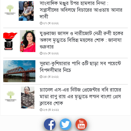
সাংবাদিক মঞ্জুর উপর হামলার নিন্দা :
সন্ত্রাসীদের অবিলম্বে বিচারের আওতায় আনার
দাবী
২৭ মে ২০২২
যুক্তরাজ্য জাসদ ও নারীজোট নেত্রী রুবী হকের
অকাল মৃত্যুতে বিভিন্ন মহলের শোক : জানাযা
শুক্রবার
২৬ মে ২০২২
সুরমা-কুশিয়ারার পানি ৩টি ছাড়া সব পয়েন্টে
বিপদসীমার নিচে
২৪ মে ২০২২
চ্যানেল এস-এর নিউজ প্রেজেন্টার ববি রায়ের
মাতা রাণু রায় এর মৃত্যুতে লন্ডন বাংলা প্রেস
ক্লাবের শোক
২৩ মে ২০২২