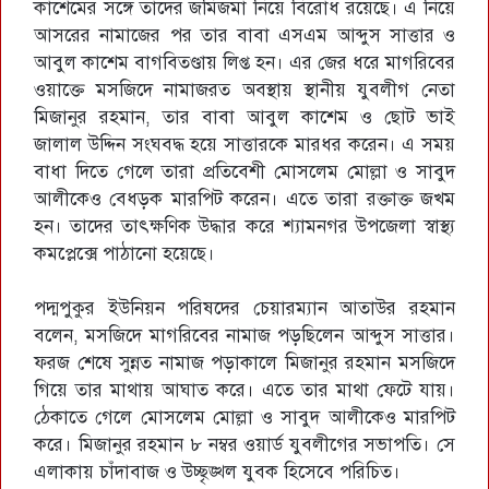
কাশেমের সঙ্গে তাদের জমিজমা নিয়ে বিরোধ রয়েছে। এ নিয়ে
আসরের নামাজের পর তার বাবা এসএম আব্দুস সাত্তার ও
আবুল কাশেম বাগবিতণ্ডায় লিপ্ত হন। এর জের ধরে মাগরিবের
ওয়াক্তে মসজিদে নামাজরত অবস্থায় স্থানীয় যুবলীগ নেতা
মিজানুর রহমান, তার বাবা আবুল কাশেম ও ছোট ভাই
জালাল উদ্দিন সংঘবদ্ধ হয়ে সাত্তারকে মারধর করেন। এ সময়
বাধা দিতে গেলে তারা প্রতিবেশী মোসলেম মোল্লা ও সাবুদ
আলীকেও বেধড়ক মারপিট করেন। এতে তারা রক্তাক্ত জখম
হন। তাদের তাৎক্ষণিক উদ্ধার করে শ্যামনগর উপজেলা স্বাস্থ্য
কমপ্লেক্সে পাঠানো হয়েছে।
পদ্মপুকুর ইউনিয়ন পরিষদের চেয়ারম্যান আতাউর রহমান
বলেন, মসজিদে মাগরিবের নামাজ পড়ছিলেন আব্দুস সাত্তার।
ফরজ শেষে সুন্নত নামাজ পড়াকালে মিজানুর রহমান মসজিদে
গিয়ে তার মাথায় আঘাত করে। এতে তার মাথা ফেটে যায়।
ঠেকাতে গেলে মোসলেম মোল্লা ও সাবুদ আলীকেও মারপিট
করে। মিজানুর রহমান ৮ নম্বর ওয়ার্ড যুবলীগের সভাপতি। সে
এলাকায় চাঁদাবাজ ও উচ্ছৃঙ্খল যুবক হিসেবে পরিচিত।