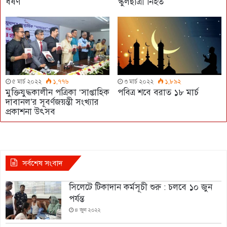
ধর্ষণ
স্কুলছাত্রী নিহত
৫ মার্চ ২০২২
১,৭৭৬
৩ মার্চ ২০২২
১,৮৯২
মুক্তিযুদ্ধকালীন পত্রিকা ‘সাপ্তাহিক
পবিত্র শবে বরাত ১৮ মার্চ
দাবানল’র সূবর্ণজয়ন্তী সংখ্যার
প্রকাশনা উৎসব
সর্বশেষ সংবাদ
সিলেটে টিকাদান কর্মসূচী শুরু : চলবে ১০ জুন
পর্যন্ত
৪ জুন ২০২২