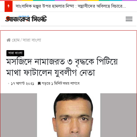
সাংবাদিক মঞ্জুর উপর হামলার নিন্দা : সন্ত্রাসীদের অবিলম্বে বিচারের আওতায় আনার দাবী
হোম
/
সারা বাংলা
সারা বাংলা
মসজিদে নামাজরত ৩ বৃদ্ধকে পিটিয়ে
মাথা ফাটালেন যুবলীগ নেতা
১৭ আগস্ট ২০২১
পড়তে ১ মিনিট সময় লাগবে