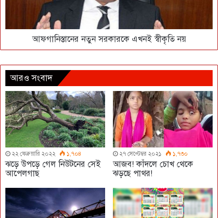
আফগানিস্তানের নতুন সরকারকে এখনই স্বীকৃতি নয়
আরও সংবাদ
২২ ফেব্রুয়ারি ২০২২
১,৭০৪
২৭ সেপ্টেম্বর ২০২১
১,৭৩০
ঝড়ে উপড়ে গেল নিউটনের সেই
আজব! কাঁদলে চোখ থেকে
আপেলগাছ
ঝড়ছে পাথর!