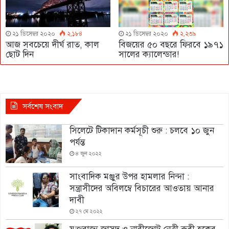
২১ ডিসেম্বর ২০২০
২,১৮৪
২১ ডিসেম্বর ২০২০
২,২৩৯
আজ সবচেয়ে দীর্ঘ রাত, কাল
বিজয়ের ৫০ বছরে ফিরবে ১৯৭১
ছোট দিন
সালের ক্যালেন্ডার!
সর্বশেষ সংবাদ
সিলেটে টিকাদান কর্মসূচী শুরু : চলবে ১০ জুন
পর্যন্ত
৪ জুন ২০২২
সাংবাদিক মঞ্জুর উপর হামলার নিন্দা :
সন্ত্রাসীদের অবিলম্বে বিচারের আওতায় আনার
দাবী
২৭ মে ২০২২