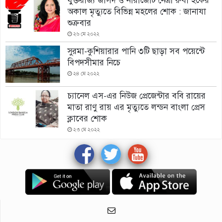
যুক্তরাজ্য জাসদ ও নারীজোট নেত্রী রুবী হকের
অকাল মৃত্যুতে বিভিন্ন মহলের শোক : জানাযা
শুক্রবার
২৬ মে ২০২২
সুরমা-কুশিয়ারার পানি ৩টি ছাড়া সব পয়েন্টে
বিপদসীমার নিচে
২৪ মে ২০২২
চ্যানেল এস-এর নিউজ প্রেজেন্টার ববি রায়ের
মাতা রাণু রায় এর মৃত্যুতে লন্ডন বাংলা প্রেস
ক্লাবের শোক
২৩ মে ২০২২