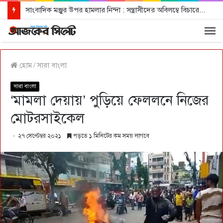
সাংবাদিক মঞ্জুর উপর হামলার নিন্দা : সন্ত্রাসীদের অবিলম্বে বিচারের আওতায় আনার দাবী
হোম
/
সারা বাংলা
সারা বাংলা
‘মামলা দেয়ায়’ পুড়িয়ে ফেললনে নিজের
মোটরসাইকেল
২৭ সেপ্টেম্বর ২০২১
পড়তে ১ মিনিটের কম সময় লাগবে