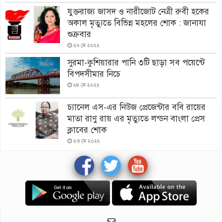
যুক্তরাজ্য জাসদ ও নারীজোট নেত্রী রুবী হকের
অকাল মৃত্যুতে বিভিন্ন মহলের শোক : জানাযা
শুক্রবার
২৬ মে ২০২২
সুরমা-কুশিয়ারার পানি ৩টি ছাড়া সব পয়েন্টে
বিপদসীমার নিচে
২৪ মে ২০২২
চ্যানেল এস-এর নিউজ প্রেজেন্টার ববি রায়ের
মাতা রাণু রায় এর মৃত্যুতে লন্ডন বাংলা প্রেস
ক্লাবের শোক
২৩ মে ২০২২