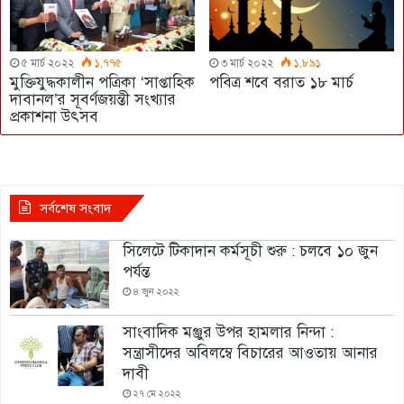
৫ মার্চ ২০২২
১,৭৭৫
৩ মার্চ ২০২২
১,৮৯১
মুক্তিযুদ্ধকালীন পত্রিকা ‘সাপ্তাহিক
পবিত্র শবে বরাত ১৮ মার্চ
দাবানল’র সূবর্ণজয়ন্তী সংখ্যার
প্রকাশনা উৎসব
সর্বশেষ সংবাদ
সিলেটে টিকাদান কর্মসূচী শুরু : চলবে ১০ জুন
পর্যন্ত
৪ জুন ২০২২
সাংবাদিক মঞ্জুর উপর হামলার নিন্দা :
সন্ত্রাসীদের অবিলম্বে বিচারের আওতায় আনার
দাবী
২৭ মে ২০২২