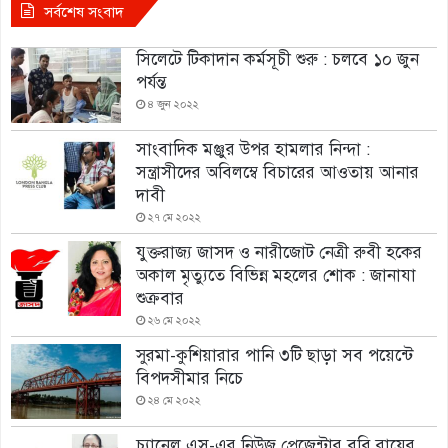
সর্বশেষ সংবাদ
সিলেটে টিকাদান কর্মসূচী শুরু : চলবে ১০ জুন
পর্যন্ত
৪ জুন ২০২২
সাংবাদিক মঞ্জুর উপর হামলার নিন্দা :
সন্ত্রাসীদের অবিলম্বে বিচারের আওতায় আনার
দাবী
২৭ মে ২০২২
যুক্তরাজ্য জাসদ ও নারীজোট নেত্রী রুবী হকের
অকাল মৃত্যুতে বিভিন্ন মহলের শোক : জানাযা
শুক্রবার
২৬ মে ২০২২
সুরমা-কুশিয়ারার পানি ৩টি ছাড়া সব পয়েন্টে
বিপদসীমার নিচে
২৪ মে ২০২২
চ্যানেল এস-এর নিউজ প্রেজেন্টার ববি রায়ের