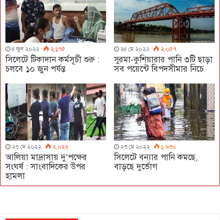
৪ জুন ২০২২
২,১৭৫
২৪ মে ২০২২
২,০৫৭
সিলেটে টিকাদান কর্মসূচী শুরু :
সুরমা-কুশিয়ারার পানি ৩টি ছাড়া
চলবে ১০ জুন পর্যন্ত
সব পয়েন্টে বিপদসীমার নিচে
২৩ মে ২০২২
২,০২২
২৩ মে ২০২২
১,৯৩০
আলিয়া মাদ্রাসায় দু’পক্ষের
সিলেটে বন্যার পানি কমছে,
সংঘর্ষ : সাংবাদিকের উপর
বাড়ছে দুর্ভোগ
হামলা