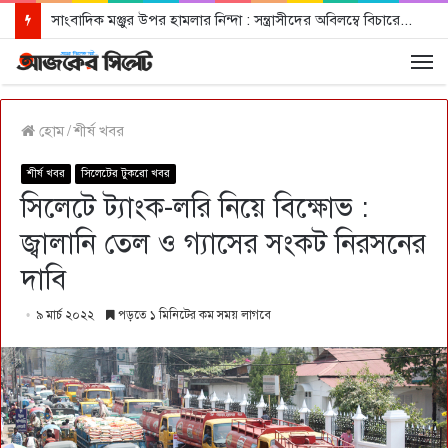
সাংবাদিক মঞ্জুর উপর হামলার নিন্দা : সন্ত্রাসীদের অবিলম্বে বিচারের আওতায় আনার দাবী
হোম
/
শীর্ষ খবর
শীর্ষ খবর
সিলেটের টুকরো খবর
সিলেটে ট্যাংক-লরি নিয়ে বিক্ষোভ :
জ্বালানি তেল ও গ্যাসের সংকট নিরসনের
দাবি
৯ মার্চ ২০২২
পড়তে ১ মিনিটের কম সময় লাগবে