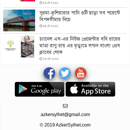
২৬ মে ২০২২
সুরমা-কুশিয়ারার পানি ৩টি ছাড়া সব পয়েন্টে
বিপদসীমার নিচে
২৪ মে ২০২২
চ্যানেল এস-এর নিউজ প্রেজেন্টার ববি রায়ের
মাতা রাণু রায় এর মৃত্যুতে লন্ডন বাংলা প্রেস
ক্লাবের শোক
২৩ মে ২০২২
azkersylhet@gmail.com
© 2019 AzkerSylhet.com