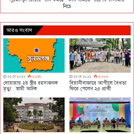
নিচে
আরও সংবাদ
২৩ মে ২০২২
২,২২৮
২৩ মে ২০২২
২,০০৬
দোয়ারায় ২য় স্ত্রীর রহস্যজনক
বিয়ানীবাজারে আপীলে বৈধতা
মৃত্যু : স্বামী আটক
ফিরে পেলেন ২৫ প্রার্থী