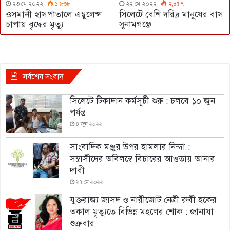
২৩ মে ২০২২
১,৯৩৮
২২ মে ২০২২
২,৪৫৭
ওসমানী হাসপাতালে এম্বুলেন্স
সিলেটে বেশি দরিদ্র মানুষের বাস
চাপায় বৃদ্ধের মৃত্যু
সুনামগঞ্জে
সর্বশেষ সংবাদ
সিলেটে টিকাদান কর্মসূচী শুরু : চলবে ১০ জুন
পর্যন্ত
৪ জুন ২০২২
সাংবাদিক মঞ্জুর উপর হামলার নিন্দা :
সন্ত্রাসীদের অবিলম্বে বিচারের আওতায় আনার
দাবী
২৭ মে ২০২২
যুক্তরাজ্য জাসদ ও নারীজোট নেত্রী রুবী হকের
অকাল মৃত্যুতে বিভিন্ন মহলের শোক : জানাযা
শুক্রবার