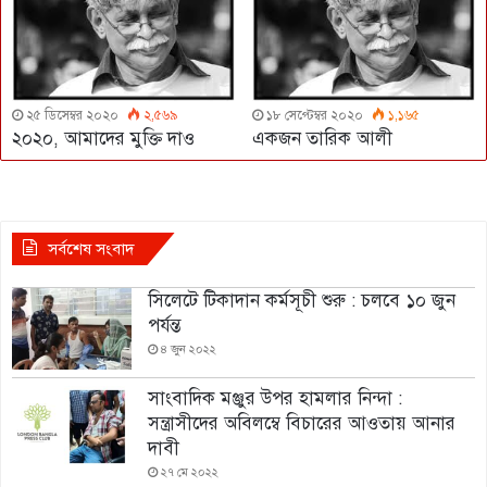
২৫ ডিসেম্বর ২০২০
২,৫৬৯
১৮ সেপ্টেম্বর ২০২০
১,১৬৫
২০২০, আমাদের মুক্তি দাও
একজন তারিক আলী
সর্বশেষ সংবাদ
সিলেটে টিকাদান কর্মসূচী শুরু : চলবে ১০ জুন
পর্যন্ত
৪ জুন ২০২২
সাংবাদিক মঞ্জুর উপর হামলার নিন্দা :
সন্ত্রাসীদের অবিলম্বে বিচারের আওতায় আনার
দাবী
২৭ মে ২০২২