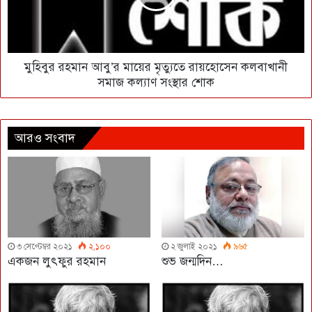
মুহিবুর রহমান আবু’র মায়ের মৃত্যুতে রায়হোসেন কলবাখানী
সমাজ কল্যাণ সংস্থার শোক
আরও সংবাদ
৩ সেপ্টেম্বর ২০২১
২,১০০
২ জুলাই ২০২১
৯৬৫
একজন লুৎফুর রহমান
শুভ জন্মদিন…