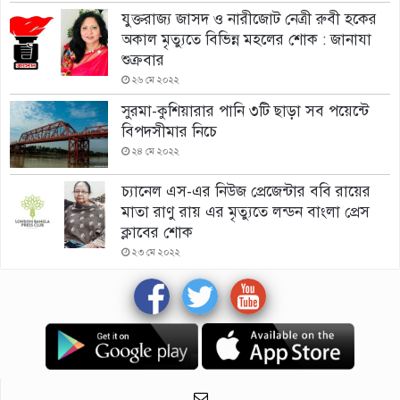
যুক্তরাজ্য জাসদ ও নারীজোট নেত্রী রুবী হকের
অকাল মৃত্যুতে বিভিন্ন মহলের শোক : জানাযা
শুক্রবার
২৬ মে ২০২২
সুরমা-কুশিয়ারার পানি ৩টি ছাড়া সব পয়েন্টে
বিপদসীমার নিচে
২৪ মে ২০২২
চ্যানেল এস-এর নিউজ প্রেজেন্টার ববি রায়ের
মাতা রাণু রায় এর মৃত্যুতে লন্ডন বাংলা প্রেস
ক্লাবের শোক
২৩ মে ২০২২