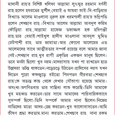
মাদানী রাহ’র বিশিষ্ট খলিফা আল্লামা লুৎফুর রহমান বর্ণবী
রাহ.হলেন হযরতের মুর্শীদ,বেয়াই ও ভায়রা ভাই।বি-বাড়িয়ার
বিখ্যাত আলেম মাওলানা নুরুল হক ধরমন্ডলী রাহ’র ভগ্নিপতি
হলেন শেখছাব রাহ.।বিখ্যাত আলেম আল্লামা আবদুল করিম
কৌড়িয়া রাহ.,আল্লামা হাফেজ তফাজ্জল হক হবিগঞ্জী
রাহ.তার বেয়াই।শাইখুল হাদীস মাওলানা আবদুল মুমিত
ঢেউপাশী রাহ. তার জামাতা।আর কোনো আলেমের এত
আলেমদের সাথে আত্মীয়তার সম্পর্ক রয়েছে বলে আমার জানা
নেই।শেখছাব রাহ.খুব রাগী প্রকৃতির একজন মানুষ ছিলেন।
তবে মনটা ছিলো খুব নরম।মাদরাসায় যখন পা রাখতেন ছাত্র
উস্তাদরা তটস্ত থাকতেন।নড়েচড়ে উঠতেন।হাদিসের দরস যখন
দিতেন পুরো কক্ষজুড়ে বইতো পিনপতন নীরবতা।শেখছাব
রাহ’কে অত্যন্ত কাছ থেকে দেখার সৌভাগ্য হয়েছে আমার।
অসংখ্য-অগণিতবার তার সান্নিধ্য লাভ করেছি।তিনি আমাকে
খুব মহব্বত করতেন।তার সাথে আমাদের পারিবারিকভাবে
সুসম্পর্ক ছিলো।তিনি সম্পর্কে আমার নানা ছিলেন।নিজের
নাতিদের মতো আদর-স্নেহ করতেন।খুব ভালোবাসতেন।আমি
ভীষণ শ্রদ্ধা করতাম,মান্য করতাম।শেখছাব রাহ. নানা রকম