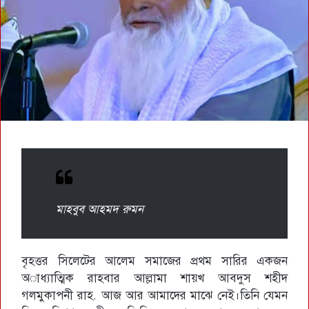
মাহবুব আহমদ রুমন
বৃহত্তর সিলেটের আলেম সমাজের প্রথম সারির একজন
অাধ্যাত্মিক রাহবার আল্লামা শায়্খ আবদুস শহীদ
গলমুকাপনী রাহ. আজ আর আমাদের মাঝে নেই।তিনি যেমন