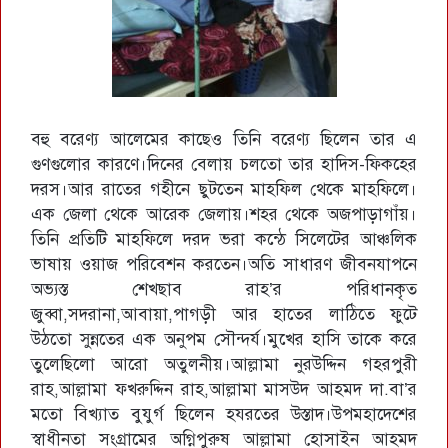
বহু বরেণ্য আলেমের কাছেও তিনি বরেণ্য ছিলেন তার এ
গুণগুলোর কারণে।দিনের বেলায় চলতো তার হাদিস-ফিকহের
দরস।আর রাতের গহীনে ছুটতেন মাহফিল থেকে মাহফিলে।
এক জেলা থেকে আরেক জেলায়।শহর থেকে অজপাড়াগাঁয়।
তিনি প্রতিটি মাহফিলে দরদ ভরা কন্ঠে সিলেটের আঞ্চলিক
ভাষায় ওয়াজ পরিবেশন করতেন।অতি সাধারণ জীবনযাপনে
অভ্যস্ত শেখছাব রাহ’র পরিধানকৃত
জুব্বা,সদরানা,আবায়া,পাগড়ী আর হাতের লাঠিতে ফুটে
উঠতো সুন্নতের এক অনুপম সৌন্দর্য।মুখের হাসি তাকে করে
তুলেছিলো আরো অতুলনীয়।আল্লামা নুরউদ্দিন গহরপুরী
রাহ,আল্লামা ফখরুদ্দিন রাহ,আল্লামা মাসউদ আহমদ দা.বা’র
মতো বিখ্যাত বুযুর্গ ছিলেন হযরতের উস্তাদ।উপমহাদেশের
স্বাধীনতা সংগ্রামের অগ্নিপুরুষ আল্লামা হোসাইন আহমদ