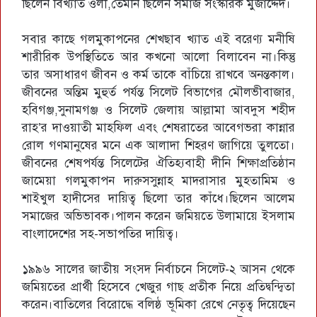
ছিলেন বিখ্যাত ওলী,তেমনি ছিলেন সমাজ সংস্কারক মুজাদ্দেদ।
সবার কাছে গলমুকাপনের শেখছাব খ্যাত এই বরেণ্য মনীষি
শারীরিক উপস্থিতিতে আর কখনো আলো বিলাবেন না।কিন্তু
তার অসাধারণ জীবন ও কর্ম তাকে বাঁচিয়ে রাখবে অনন্তকাল।
জীবনের অন্তিম মুহুর্ত পর্যন্ত সিলেট বিভাগের মৌলভীবাজার,
হবিগঞ্জ,সুনামগঞ্জ ও সিলেট জেলায় আল্লামা আবদুস শহীদ
রাহ’র দাওয়াতী মাহফিল এবং শেষরাতের আবেগভরা কান্নার
রোল গণমানুষের মনে এক আলাদা শিহরণ জাগিয়ে তুলতো।
জীবনের শেষপর্যন্ত সিলেটের ঐতিহ্যবাহী দীনি শিক্ষাপ্রতিষ্ঠান
জামেয়া গলমুকাপন দারুসসুন্নাহ মাদরাসার মুহতামিম ও
শাইখুল হাদীসের দায়িত্ব ছিলো তার কাঁধে।ছিলেন আলেম
সমাজের অভিভাবক।পালন করেন জমিয়তে উলামায়ে ইসলাম
বাংলাদেশের সহ-সভাপতির দায়িত্ব।
১৯৯৬ সালের জাতীয় সংসদ নির্বাচনে সিলেট-২ আসন থেকে
জমিয়তের প্রার্থী হিসেবে খেজুর গাছ প্রতীক নিয়ে প্রতিদ্বন্দ্বিতা
করেন।বাতিলের বিরোদ্ধে বলিষ্ঠ ভূমিকা রেখে নেতৃত্ব দিয়েছেন