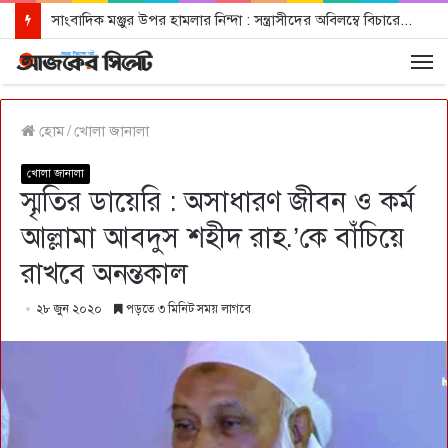
সাংবাদিক মঞ্জুর উপর হামলার নিন্দা : সন্ত্রাসীদের অবিলম্বে বিচারের আওতায় আনার দাবী
হোম
/
খোলা জানালা
খোলা জানালা
স্মৃতির ডায়েরি : অসাধারণ জীবন ও কর্ম
আল্লামা আবদুস শহীদ রাহ.’কে বাঁচিয়ে
রাখবে অনন্তকাল
২৮ জুন ২০২০
পড়তে ৩ মিনিট সময় লাগবে