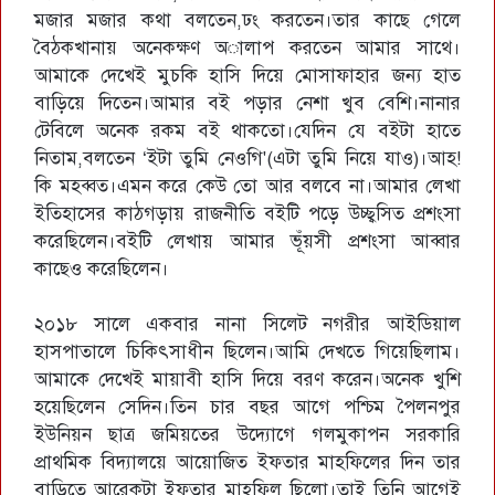
মজার মজার কথা বলতেন,ঢং করতেন।তার কাছে গেলে
বৈঠকখানায় অনেকক্ষণ অালাপ করতেন আমার সাথে।
আমাকে দেখেই মুচকি হাসি দিয়ে মোসাফাহার জন্য হাত
বাড়িয়ে দিতেন।আমার বই পড়ার নেশা খুব বেশি।নানার
টেবিলে অনেক রকম বই থাকতো।যেদিন যে বইটা হাতে
নিতাম,বলতেন ‘ইটা তুমি নেওগি'(এটা তুমি নিয়ে যাও)।আহ!
কি মহব্বত।এমন করে কেউ তো আর বলবে না।আমার লেখা
ইতিহাসের কাঠগড়ায় রাজনীতি বইটি পড়ে উচ্ছ্বসিত প্রশংসা
করেছিলেন।বইটি লেখায় আমার ভূঁয়সী প্রশংসা আব্বার
কাছেও করেছিলেন।
২০১৮ সালে একবার নানা সিলেট নগরীর আইডিয়াল
হাসপাতালে চিকিৎসাধীন ছিলেন।আমি দেখতে গিয়েছিলাম।
আমাকে দেখেই মায়াবী হাসি দিয়ে বরণ করেন।অনেক খুশি
হয়েছিলেন সেদিন।তিন চার বছর আগে পশ্চিম পৈলনপুর
ইউনিয়ন ছাত্র জমিয়তের উদ্যোগে গলমুকাপন সরকারি
প্রাথমিক বিদ্যালয়ে আয়োজিত ইফতার মাহফিলের দিন তার
বাড়িতে আরেকটা ইফতার মাহফিল ছিলো।তাই তিনি আগেই