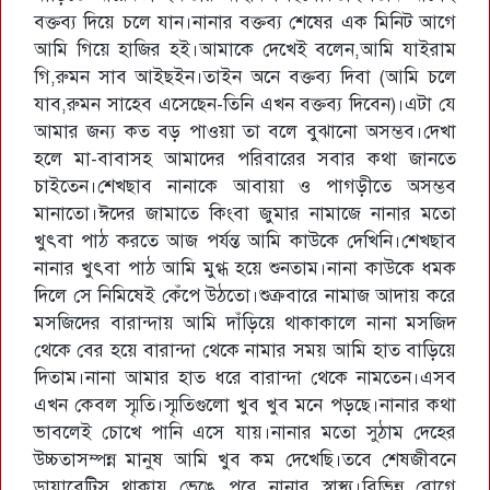
বক্তব্য দিয়ে চলে যান।নানার বক্তব্য শেষের এক মিনিট আগে
আমি গিয়ে হাজির হই।আমাকে দেখেই বলেন,আমি যাইরাম
গি,রুমন সাব আইছইন।তাইন অনে বক্তব্য দিবা (আমি চলে
যাব,রুমন সাহেব এসেছেন-তিনি এখন বক্তব্য দিবেন)।এটা যে
আমার জন্য কত বড় পাওয়া তা বলে বুঝানো অসম্ভব।দেখা
হলে মা-বাবাসহ আমাদের পরিবারের সবার কথা জানতে
চাইতেন।শেখছাব নানাকে আবায়া ও পাগড়ীতে অসম্ভব
মানাতো।ঈদের জামাতে কিংবা জুমার নামাজে নানার মতো
খুৎবা পাঠ করতে আজ পর্যন্ত আমি কাউকে দেখিনি।শেখছাব
নানার খুৎবা পাঠ আমি মুগ্ধ হয়ে শুনতাম।নানা কাউকে ধমক
দিলে সে নিমিষেই কেঁপে উঠতো।শুক্রবারে নামাজ আদায় করে
মসজিদের বারান্দায় আমি দাঁড়িয়ে থাকাকালে নানা মসজিদ
থেকে বের হয়ে বারান্দা থেকে নামার সময় আমি হাত বাড়িয়ে
দিতাম।নানা আমার হাত ধরে বারান্দা থেকে নামতেন।এসব
এখন কেবল স্মৃতি।স্মৃতিগুলো খুব খুব মনে পড়ছে।নানার কথা
ভাবলেই চোখে পানি এসে যায়।নানার মতো সুঠাম দেহের
উচ্চতাসম্পন্ন মানুষ আমি খুব কম দেখেছি।তবে শেষজীবনে
ডায়াবেটিস থাকায় ভেঙে পরে নানার স্বাস্থ্য।বিভিন্ন রোগে