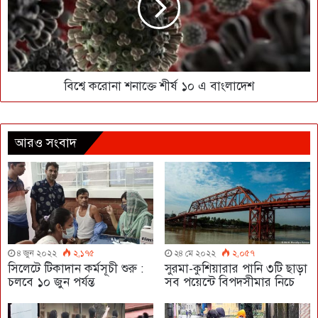
বিশ্বে করোনা শনাক্তে শীর্ষ ১০ এ বাংলাদেশ
আরও সংবাদ
৪ জুন ২০২২
২,১৭৫
২৪ মে ২০২২
২,০৫৭
সিলেটে টিকাদান কর্মসূচী শুরু :
সুরমা-কুশিয়ারার পানি ৩টি ছাড়া
চলবে ১০ জুন পর্যন্ত
সব পয়েন্টে বিপদসীমার নিচে