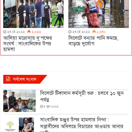
২৩ মে ২০২২
২,০২২
২৩ মে ২০২২
১,৯৩০
আলিয়া মাদ্রাসায় দু’পক্ষের
সিলেটে বন্যার পানি কমছে,
সংঘর্ষ : সাংবাদিকের উপর
বাড়ছে দুর্ভোগ
হামলা
সর্বশেষ সংবাদ
সিলেটে টিকাদান কর্মসূচী শুরু : চলবে ১০ জুন
পর্যন্ত
৪ জুন ২০২২
সাংবাদিক মঞ্জুর উপর হামলার নিন্দা :
সন্ত্রাসীদের অবিলম্বে বিচারের আওতায় আনার