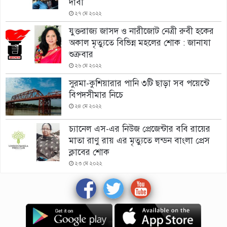
দাবী
২৭ মে ২০২২
যুক্তরাজ্য জাসদ ও নারীজোট নেত্রী রুবী হকের
অকাল মৃত্যুতে বিভিন্ন মহলের শোক : জানাযা
শুক্রবার
২৬ মে ২০২২
সুরমা-কুশিয়ারার পানি ৩টি ছাড়া সব পয়েন্টে
বিপদসীমার নিচে
২৪ মে ২০২২
চ্যানেল এস-এর নিউজ প্রেজেন্টার ববি রায়ের
মাতা রাণু রায় এর মৃত্যুতে লন্ডন বাংলা প্রেস
ক্লাবের শোক
২৩ মে ২০২২