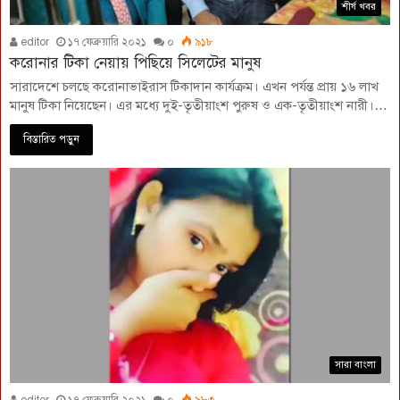
শীর্ষ খবর
editor
১৭ ফেব্রুয়ারি ২০২১
০
৯১৮
করোনার টিকা নেয়ায় পিছিয়ে সিলেটের মানুষ
সারাদেশে চলছে করোনাভাইরাস টিকাদান কার্যক্রম। এখন পর্যন্ত প্রায় ১৬ লাখ
মানুষ টিকা নিয়েছেন। এর মধ্যে দুই-তৃতীয়াংশ পুরুষ ও এক-তৃতীয়াংশ নারী।…
বিস্তারিত পড়ুন
সারা বাংলা
editor
১৭ ফেব্রুয়ারি ২০২১
০
৯৮৩