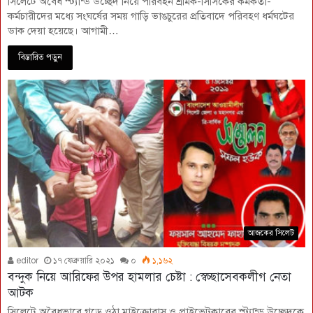
সিলেটে অবৈধ স্ট্যান্ড উচ্ছেদ নিয়ে পরিবহন শ্রমিক-সিসিকের কর্মকর্তা-
কর্মচারীদের মধ্যে সংঘর্ষের সময় গাড়ি ভাঙচুরের প্রতিবাদে পরিবহণ ধর্মঘটের
ডাক দেয়া হয়েছে। আগামী…
বিস্তারিত পড়ুন
আজকের সিলেট
editor
১৭ ফেব্রুয়ারি ২০২১
০
১,১৬২
বন্দুক নিয়ে আরিফের উপর হামলার চেষ্টা : স্বেচ্ছাসেবকলীগ নেতা
আটক
সিলেটে অবৈধভাবে গড়ে ওঠা মাইক্রোবাস ও প্রাইভেটকারের স্ট্যান্ড উচ্ছেদকে