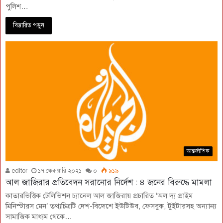
পুলিশ…
বিস্তারিত পড়ুন
আন্তর্জাতিক
editor
১৭ ফেব্রুয়ারি ২০২১
০
৯১৯
আল জাজিরার প্রতিবেদন সরানোর নির্দেশ : ৪ জনের বিরুদ্ধে মামলা
কাতারভিত্তিক টেলিভিশন চ্যানেল আল জাজিরায় প্রচারিত ‘অল দ্য প্রাইম
মিনিস্টারস মেন’ তথ্যচিত্রটি দেশ-বিদেশে ইউটিউব, ফেসবুক, টুইটারসহ অন্যান্য
সামাজিক মাধ্যম থেকে…