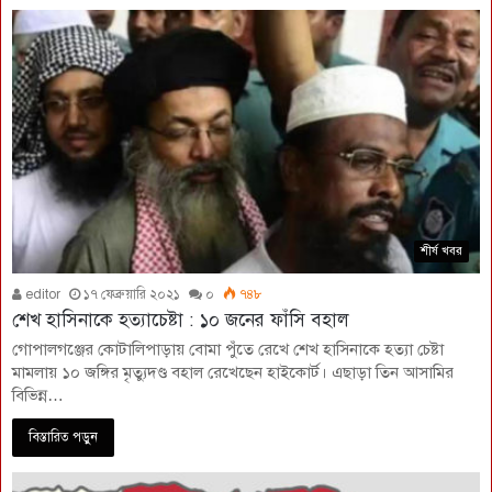
শীর্ষ খবর
editor
১৭ ফেব্রুয়ারি ২০২১
০
৭৪৮
শেখ হাসিনাকে হত্যাচেষ্টা : ১০ জনের ফাঁসি বহাল
গোপালগঞ্জের কোটালিপাড়ায় বোমা পুঁতে রেখে শেখ হাসিনাকে হত্যা চেষ্টা
মামলায় ১০ জঙ্গির মৃত্যুদণ্ড বহাল রেখেছেন হাইকোর্ট। এছাড়া তিন আসামির
বিভিন্ন…
বিস্তারিত পড়ুন