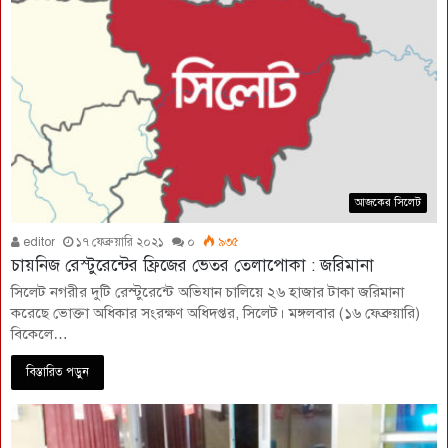
আজকের সিলেট
editor
১৭ ফেব্রুয়ারি ২০২১
০
৯৩৫
চায়নিজ রেস্টুরেন্টের ফ্রিজের ভেতর তেলাপোকা : জরিমানা
সিলেট নগরীর দুটি রেস্টুরেন্টে অভিযান চালিয়ে ২৬ হাজার টাকা জরিমানা
করেছে ভোক্তা অধিকার সংরক্ষণ অধিদপ্তর, সিলেট। মঙ্গলবার (১৬ ফেব্রুয়ারি)
বিকেলে…
বিস্তারিত পড়ুন