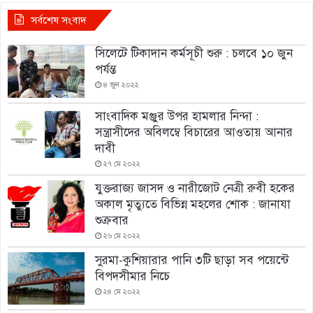
সর্বশেষ সংবাদ
সিলেটে টিকাদান কর্মসূচী শুরু : চলবে ১০ জুন
পর্যন্ত
৪ জুন ২০২২
সাংবাদিক মঞ্জুর উপর হামলার নিন্দা :
সন্ত্রাসীদের অবিলম্বে বিচারের আওতায় আনার
দাবী
২৭ মে ২০২২
যুক্তরাজ্য জাসদ ও নারীজোট নেত্রী রুবী হকের
অকাল মৃত্যুতে বিভিন্ন মহলের শোক : জানাযা
শুক্রবার
২৬ মে ২০২২
সুরমা-কুশিয়ারার পানি ৩টি ছাড়া সব পয়েন্টে
বিপদসীমার নিচে
২৪ মে ২০২২