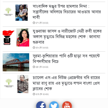
সাংবাদিক মঞ্জুর উপর হামলার নিন্দা :
সন্ত্রাসীদের অবিলম্বে বিচারের আওতায় আনার
দাবী
২৭ মে ২০২২
যুক্তরাজ্য জাসদ ও নারীজোট নেত্রী রুবী হকের
অকাল মৃত্যুতে বিভিন্ন মহলের শোক : জানাযা
শুক্রবার
২৬ মে ২০২২
সুরমা-কুশিয়ারার পানি ৩টি ছাড়া সব পয়েন্টে
বিপদসীমার নিচে
২৪ মে ২০২২
চ্যানেল এস-এর নিউজ প্রেজেন্টার ববি রায়ের
মাতা রাণু রায় এর মৃত্যুতে লন্ডন বাংলা প্রেস
ক্লাবের শোক
২৩ মে ২০২২