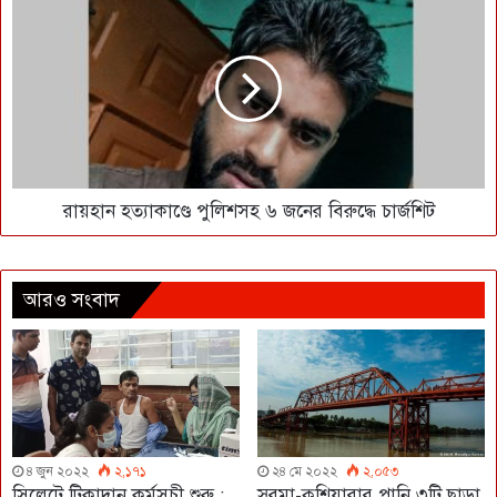
রায়হান হত্যাকাণ্ডে পুলিশসহ ৬ জনের বিরুদ্ধে চার্জশিট
আরও সংবাদ
৪ জুন ২০২২
২,১৭১
২৪ মে ২০২২
২,০৫৩
সিলেটে টিকাদান কর্মসূচী শুরু :
সুরমা-কুশিয়ারার পানি ৩টি ছাড়া