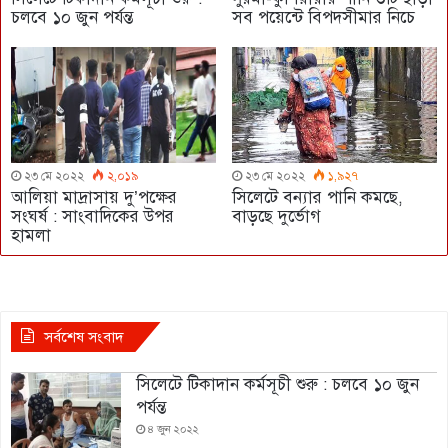
চলবে ১০ জুন পর্যন্ত
সব পয়েন্টে বিপদসীমার নিচে
২৩ মে ২০২২
২,০১৯
২৩ মে ২০২২
১,৯২৭
আলিয়া মাদ্রাসায় দু’পক্ষের
সিলেটে বন্যার পানি কমছে,
সংঘর্ষ : সাংবাদিকের উপর
বাড়ছে দুর্ভোগ
হামলা
সর্বশেষ সংবাদ
সিলেটে টিকাদান কর্মসূচী শুরু : চলবে ১০ জুন
পর্যন্ত
৪ জুন ২০২২