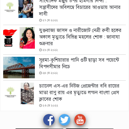
সাংবাদিক মঞ্জুর উপর হামলার নিন্দা :
সন্ত্রাসীদের অবিলম্বে বিচারের আওতায় আনার
দাবী
২৭ মে ২০২২
যুক্তরাজ্য জাসদ ও নারীজোট নেত্রী রুবী হকের
অকাল মৃত্যুতে বিভিন্ন মহলের শোক : জানাযা
শুক্রবার
২৬ মে ২০২২
সুরমা-কুশিয়ারার পানি ৩টি ছাড়া সব পয়েন্টে
বিপদসীমার নিচে
২৪ মে ২০২২
চ্যানেল এস-এর নিউজ প্রেজেন্টার ববি রায়ের
মাতা রাণু রায় এর মৃত্যুতে লন্ডন বাংলা প্রেস
ক্লাবের শোক
২৩ মে ২০২২