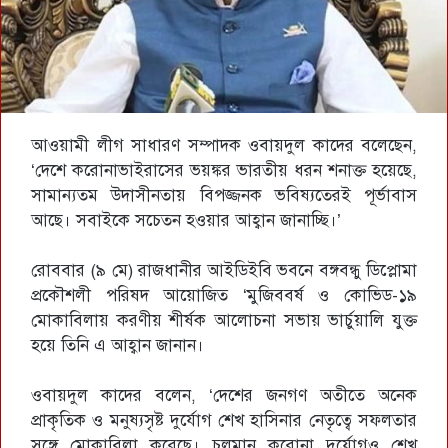
আওয়ামী লীগ সাধারণ সম্পাদক ওবায়দুল কাদের বলেছেন,
‘দেশে করোনাভাইরাসের ভয়ঙ্কর ভারতীয় ধরন শনাক্ত হয়েছে,
সামান্যতম উদাসীনতায় বিপজ্জনক ভবিষ্যতেরই পূর্ভাবাস
আছে। সবাইকে সচেতন হওয়ার আহ্বান জানাচ্ছি।’
রোববার (৯ মে) রাজধানীর আইডিইবি ভবনে বঙ্গবন্ধু ডিপ্লোমা
প্রকৌশলী পরিষদ আয়োজিত ‘মুজিববর্ষ ও কোভিড-১৯
মোকাবিলায় করণীয় শীর্ষক আলোচনা সভায় ভার্চুয়ালি যুক্ত
হয়ে তিনি এ আহ্বান জানান।
ওবায়দুল কাদের বলেন, ‘দেশের জনগণ অতীতে অনেক
প্রাকৃতিক ও মনুষ্যসৃষ্ট দুর্যোগ শেখ হাসিনার নেতৃত্বে সফলতার
সঙ্গে মোকাবিলা করেছে। চলমান করোনা দুর্যোগও শেখ