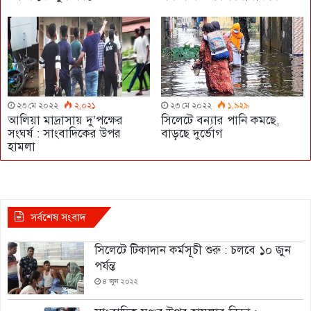
২৩ মে ২০২২
২,০২১
২৩ মে ২০২২
১,৯২৯
আলিয়া মাদ্রাসায় দু’পক্ষের
সিলেটে বন্যার পানি কমছে,
সংঘর্ষ : সাংবাদিকের উপর
বাড়ছে দুর্ভোগ
হামলা
সর্বশেষ সংবাদ
সিলেটে টিকাদান কর্মসূচী শুরু : চলবে ১০ জুন
পর্যন্ত
৪ জুন ২০২২