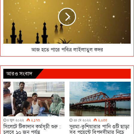
আজ হতে পারে পবিত্র লাইলাতুল কদর
আরও সংবাদ
৪ জুন ২০২২
২,১৭৩
২৪ মে ২০২২
২,০৫৫
সিলেটে টিকাদান কর্মসূচী শুরু :
সুরমা-কুশিয়ারার পানি ৩টি ছাড়া
চলবে ১০ জুন পর্যন্ত
সব পয়েন্টে বিপদসীমার নিচে