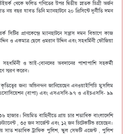
উইয়র্ক থেকে ফলিত গণিতের উপর দ্বিতীয় স্নাতক ডিগ্রী অর্জন
 নয় বছর যাবত তিনি ম্যানহাটনে ২০ প্রিসিন্টে দুর্নীতি দমন
্ক সিটির প্রাণকেন্দ্রে ম্যানহাটনে সন্ত্রাস দমন বিভাগে কাজ
্দিন ও একমাত্র ছেলে ওমরান উদ্দিন এবং সহধর্মিনী ফৌজিয়া
, সহধর্মিনী ও ভাই-বোনদের অবদানের পাশাপাশি সহকর্মী
াণে স্মরণ করেন।
কৃতিত্বের জন্য অভিনন্দন জানিয়েছেন এনওয়াইপিডি মুসলিম
শ এসোসিয়েশন (বাপা) এবং এসএসসি-৯৭ ও এইচএসসি- ৯৯
ায় ৩৬ হাজার। নিয়মিত বাহিনীতে প্রায় চার শতাধিক বাংলাদেশি
ট্যানেন্ট , ৩৫ জন সার্জেন্ট এবং ১২ জন ডিটেকটিভ রয়েছেন।
য় সাত শতাধিক ট্রাফিক পুলিশ, স্কুল সেফটি এজেন্ট , পুলিশ