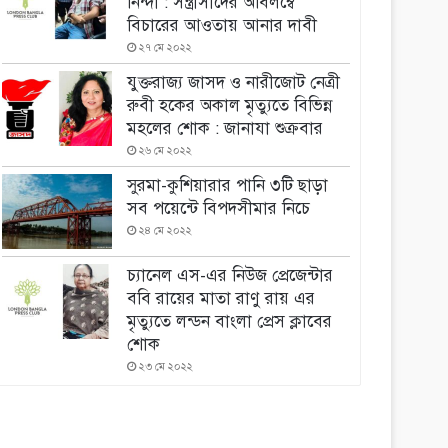
নিন্দা : সন্ত্রাসীদের অবিলম্বে
বিচারের আওতায় আনার দাবী
২৭ মে ২০২২
যুক্তরাজ্য জাসদ ও নারীজোট নেত্রী
রুবী হকের অকাল মৃত্যুতে বিভিন্ন
মহলের শোক : জানাযা শুক্রবার
২৬ মে ২০২২
সুরমা-কুশিয়ারার পানি ৩টি ছাড়া
সব পয়েন্টে বিপদসীমার নিচে
২৪ মে ২০২২
চ্যানেল এস-এর নিউজ প্রেজেন্টার
ববি রায়ের মাতা রাণু রায় এর
মৃত্যুতে লন্ডন বাংলা প্রেস ক্লাবের
শোক
২৩ মে ২০২২