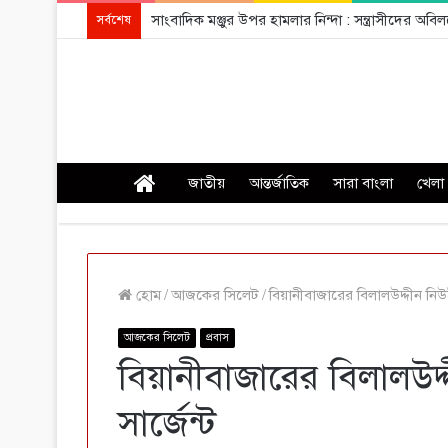
সাংবাদিক মঞ্জুর উপর হামলার নিন্দা : সন্ত্রাসীদের অ
সর্বশেষ
প্রচ্ছদ
জাতীয়
আন্তর্জাতিক
সারা বাংলা
খেলা
হোম
/
আজকের সিলেট
/
বিয়ানীবাজারের বিলালউদ্দীন নিউইয়
আজকের সিলেট
প্রবাস
বিয়ানীবাজারের বিলালউদ্
সার্জেন্ট