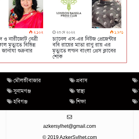
২,১০২
২৩ মে ২০২২
১,৯৭১
সদ ও নারীজোট নেত্রী
চ্যানেল এস-এর নিউজ প্রেজেন্টার
ল মৃত্যুতে বিভিন্ন
ববি রায়ের মাতা রাণু রায় এর
জানাযা শুক্রবার
মৃত্যুতে লন্ডন বাংলা প্রেস ক্লাবের
শোক
মৌলভীবাজার
প্রবাস
সুনামগঞ্জ
স্বাস্থ্য
হবিগঞ্জ
শিক্ষা
azkersylhet@gmail.com
© 2019 AzkerSylhet.com