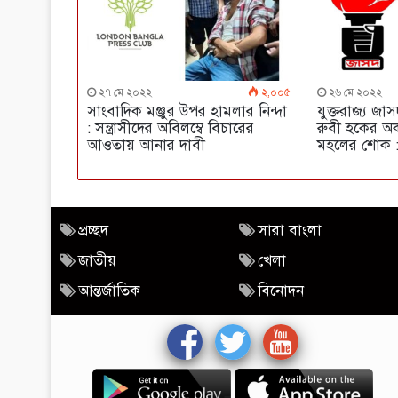
২৭ মে ২০২২
২,০০৫
২৬ মে ২০২২
সাংবাদিক মঞ্জুর উপর হামলার নিন্দা
যুক্তরাজ্য জা
: সন্ত্রাসীদের অবিলম্বে বিচারের
রুবী হকের অকা
আওতায় আনার দাবী
মহলের শোক : 
প্রচ্ছদ
সারা বাংলা
জাতীয়
খেলা
আন্তর্জাতিক
বিনোদন