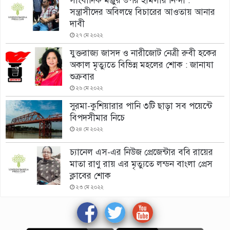
সাংবাদিক মঞ্জুর উপর হামলার নিন্দা :
সন্ত্রাসীদের অবিলম্বে বিচারের আওতায় আনার
দাবী
২৭ মে ২০২২
যুক্তরাজ্য জাসদ ও নারীজোট নেত্রী রুবী হকের
অকাল মৃত্যুতে বিভিন্ন মহলের শোক : জানাযা
শুক্রবার
২৬ মে ২০২২
সুরমা-কুশিয়ারার পানি ৩টি ছাড়া সব পয়েন্টে
বিপদসীমার নিচে
২৪ মে ২০২২
চ্যানেল এস-এর নিউজ প্রেজেন্টার ববি রায়ের
মাতা রাণু রায় এর মৃত্যুতে লন্ডন বাংলা প্রেস
ক্লাবের শোক
২৩ মে ২০২২