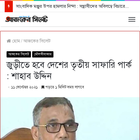
সাংবাদিক মঞ্জুর উপর হামলার নিন্দা : সন্ত্রাসীদের অবিলম্বে বিচারের আওতায় আনার দাবী
হোম
/
আজকের সিলেট
আজকের সিলেট
মৌলভীবাজার
জুড়ীতে হবে দেশের তৃতীয় সাফারি পার্ক
: শাহাব উদ্দিন
১১ সেপ্টেম্বর ২০২১
পড়তে ১ মিনিট সময় লাগবে