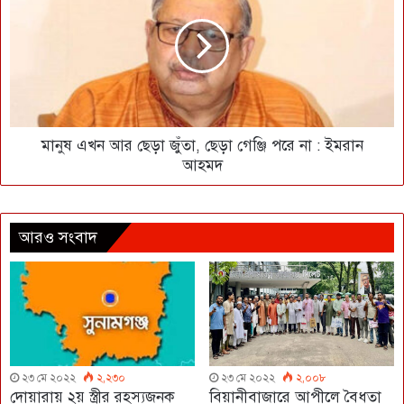
মানুষ এখন আর ছেড়া জুঁতা, ছেড়া গেঞ্জি পরে না : ইমরান
আহমদ
আরও সংবাদ
২৩ মে ২০২২
২,২৩০
২৩ মে ২০২২
২,০০৮
দোয়ারায় ২য় স্ত্রীর রহস্যজনক
বিয়ানীবাজারে আপীলে বৈধতা