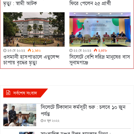
মৃত্যু : স্বামী আটক
ফিরে পেলেন ২৫ প্রার্থী
২৩ মে ২০২২
১,৯৪০
২২ মে ২০২২
২,৪৫৮
ওসমানী হাসপাতালে এম্বুলেন্স
সিলেটে বেশি দরিদ্র মানুষের বাস
চাপায় বৃদ্ধের মৃত্যু
সুনামগঞ্জে
সর্বশেষ সংবাদ
সিলেটে টিকাদান কর্মসূচী শুরু : চলবে ১০ জুন
পর্যন্ত
৪ জুন ২০২২