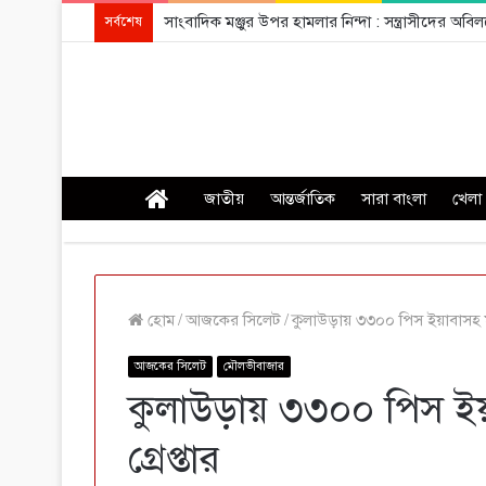
সাংবাদিক মঞ্জুর উপর হামলার নিন্দা : সন্ত্রাসীদের অ
সর্বশেষ
প্রচ্ছদ
জাতীয়
আন্তর্জাতিক
সারা বাংলা
খেলা
হোম
/
আজকের সিলেট
/
কুলাউড়ায় ৩৩০০ পিস ইয়াবাসহ মাদ
আজকের সিলেট
মৌলভীবাজার
কুলাউড়ায় ৩৩০০ পিস ইয়
গ্রেপ্তার