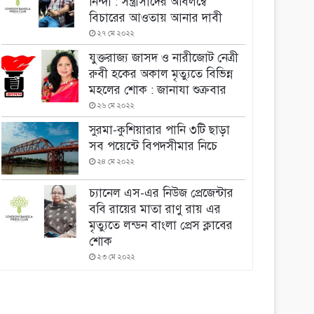
নিন্দা : সন্ত্রাসীদের অবিলম্বে
বিচারের আওতায় আনার দাবী
২৭ মে ২০২২
যুক্তরাজ্য জাসদ ও নারীজোট নেত্রী
রুবী হকের অকাল মৃত্যুতে বিভিন্ন
মহলের শোক : জানাযা শুক্রবার
২৬ মে ২০২২
সুরমা-কুশিয়ারার পানি ৩টি ছাড়া
সব পয়েন্টে বিপদসীমার নিচে
২৪ মে ২০২২
চ্যানেল এস-এর নিউজ প্রেজেন্টার
ববি রায়ের মাতা রাণু রায় এর
মৃত্যুতে লন্ডন বাংলা প্রেস ক্লাবের
শোক
২৩ মে ২০২২