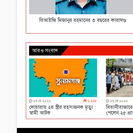
ডিআইজি মিজানুর রহমানের ৩ বছরের কারাদণ্ড
আরও সংবাদ
২৩ মে ২০২২
২,২২৮
২৩ মে ২০২২
দোয়ারায় ২য় স্ত্রীর রহস্যজনক মৃত্যু :
বিয়ানীবাজার
স্বামী আটক
পেলেন ২৫ প্রার