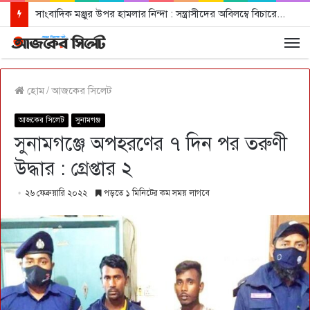
সাংবাদিক মঞ্জুর উপর হামলার নিন্দা : সন্ত্রাসীদের অবিলম্বে বিচারের আওতায় আনার দাবী
হোম
/
আজকের সিলেট
আজকের সিলেট
সুনামগঞ্জ
সুনামগঞ্জে অপহরণের ৭ দিন পর তরুণী
উদ্ধার : গ্রেপ্তার ২
২৬ ফেব্রুয়ারি ২০২২
পড়তে ১ মিনিটের কম সময় লাগবে