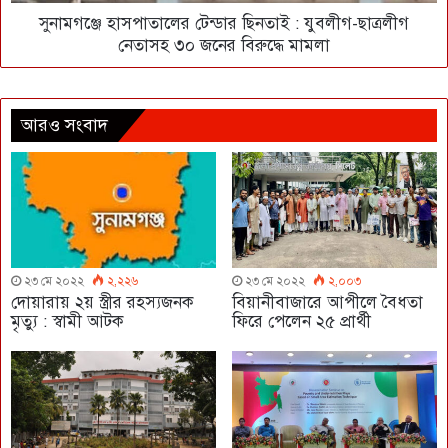
সুনামগঞ্জে হাসপাতালের টেন্ডার ছিনতাই : যুবলীগ-ছাত্রলীগ
নেতাসহ ৩০ জনের বিরুদ্ধে মামলা
আরও সংবাদ
২৩ মে ২০২২
২,২২৬
২৩ মে ২০২২
২,০০৩
দোয়ারায় ২য় স্ত্রীর রহস্যজনক
বিয়ানীবাজারে আপীলে বৈধতা
মৃত্যু : স্বামী আটক
ফিরে পেলেন ২৫ প্রার্থী