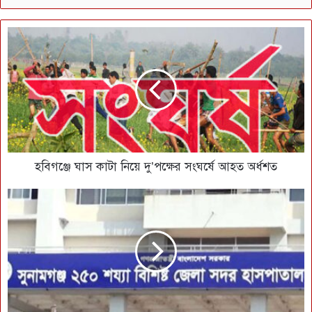
হবিগঞ্জে ঘাস কাটা নিয়ে দু’পক্ষের সংঘর্ষে আহত অর্ধশত