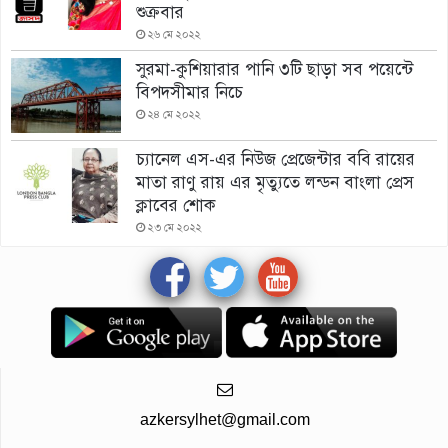
শুক্রবার
২৬ মে ২০২২
সুরমা-কুশিয়ারার পানি ৩টি ছাড়া সব পয়েন্টে
বিপদসীমার নিচে
২৪ মে ২০২২
চ্যানেল এস-এর নিউজ প্রেজেন্টার ববি রায়ের
মাতা রাণু রায় এর মৃত্যুতে লন্ডন বাংলা প্রেস
ক্লাবের শোক
২৩ মে ২০২২
azkersylhet@gmail.com