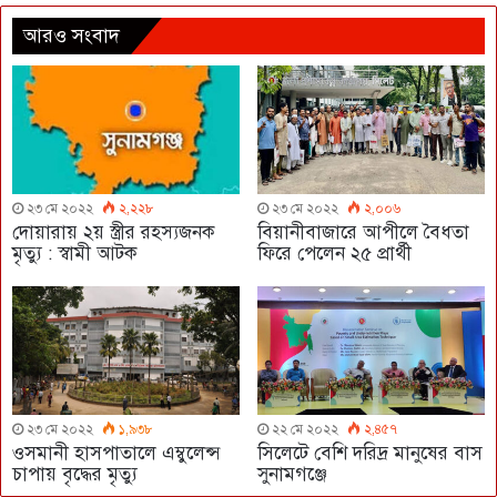
আরও সংবাদ
২৩ মে ২০২২
২,২২৮
২৩ মে ২০২২
২,০০৬
দোয়ারায় ২য় স্ত্রীর রহস্যজনক
বিয়ানীবাজারে আপীলে বৈধতা
মৃত্যু : স্বামী আটক
ফিরে পেলেন ২৫ প্রার্থী
২৩ মে ২০২২
১,৯৩৮
২২ মে ২০২২
২,৪৫৭
ওসমানী হাসপাতালে এম্বুলেন্স
সিলেটে বেশি দরিদ্র মানুষের বাস
চাপায় বৃদ্ধের মৃত্যু
সুনামগঞ্জে