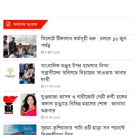
সর্বশেষ সংবাদ
সিলেটে টিকাদান কর্মসূচী শুরু : চলবে ১০ জুন
পর্যন্ত
৪ জুন ২০২২
সাংবাদিক মঞ্জুর উপর হামলার নিন্দা :
সন্ত্রাসীদের অবিলম্বে বিচারের আওতায় আনার
দাবী
২৭ মে ২০২২
যুক্তরাজ্য জাসদ ও নারীজোট নেত্রী রুবী হকের
অকাল মৃত্যুতে বিভিন্ন মহলের শোক : জানাযা
শুক্রবার
২৬ মে ২০২২
সুরমা-কুশিয়ারার পানি ৩টি ছাড়া সব পয়েন্টে
বিপদসীমার নিচে