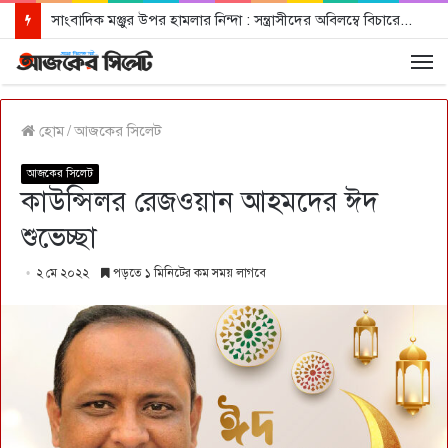
সাংবাদিক মঞ্জুর উপর হামলার নিন্দা : সন্ত্রাসীদের অবিলম্বে বিচারের আওতায় আনার দাবী
হোম
/
আজকের সিলেট
আজকের সিলেট
কাউন্সিলর রেজওয়ান আহমদের ঈদ
শুভেচ্ছা
২ মে ২০২২
পড়তে ১ মিনিটের কম সময় লাগবে