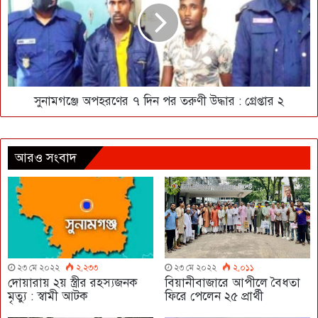
সুনামগঞ্জে অপহরণের ৭ দিন পর তরুণী উদ্ধার : গ্রেপ্তার ২
আরও সংবাদ
২৩ মে ২০২২
২,২৩৩
২৩ মে ২০২২
২,০১১
দোয়ারায় ২য় স্ত্রীর রহস্যজনক
বিয়ানীবাজারে আপীলে বৈধতা
মৃত্যু : স্বামী আটক
ফিরে পেলেন ২৫ প্রার্থী