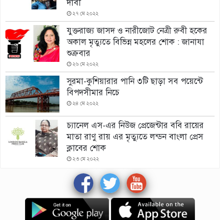
দাবী
২৭ মে ২০২২
যুক্তরাজ্য জাসদ ও নারীজোট নেত্রী রুবী হকের
অকাল মৃত্যুতে বিভিন্ন মহলের শোক : জানাযা
শুক্রবার
২৬ মে ২০২২
সুরমা-কুশিয়ারার পানি ৩টি ছাড়া সব পয়েন্টে
বিপদসীমার নিচে
২৪ মে ২০২২
চ্যানেল এস-এর নিউজ প্রেজেন্টার ববি রায়ের
মাতা রাণু রায় এর মৃত্যুতে লন্ডন বাংলা প্রেস
ক্লাবের শোক
২৩ মে ২০২২