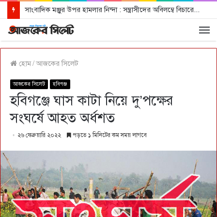
সাংবাদিক মঞ্জুর উপর হামলার নিন্দা : সন্ত্রাসীদের অবিলম্বে বিচারের আওতায় আনার দাবী
হোম
/
আজকের সিলেট
আজকের সিলেট
হবিগঞ্জ
হবিগঞ্জে ঘাস কাটা নিয়ে দু’পক্ষের
সংঘর্ষে আহত অর্ধশত
২৬ ফেব্রুয়ারি ২০২২
পড়তে ১ মিনিটের কম সময় লাগবে