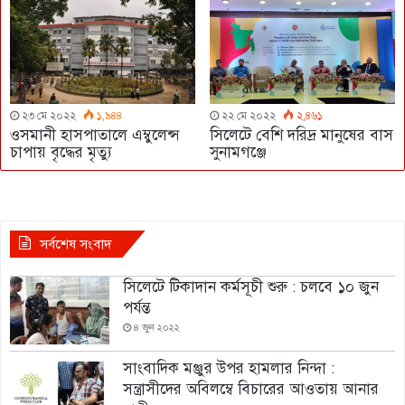
২৩ মে ২০২২
১,৯৪৪
২২ মে ২০২২
২,৪৬১
ওসমানী হাসপাতালে এম্বুলেন্স
সিলেটে বেশি দরিদ্র মানুষের বাস
চাপায় বৃদ্ধের মৃত্যু
সুনামগঞ্জে
সর্বশেষ সংবাদ
সিলেটে টিকাদান কর্মসূচী শুরু : চলবে ১০ জুন
পর্যন্ত
৪ জুন ২০২২
সাংবাদিক মঞ্জুর উপর হামলার নিন্দা :
সন্ত্রাসীদের অবিলম্বে বিচারের আওতায় আনার